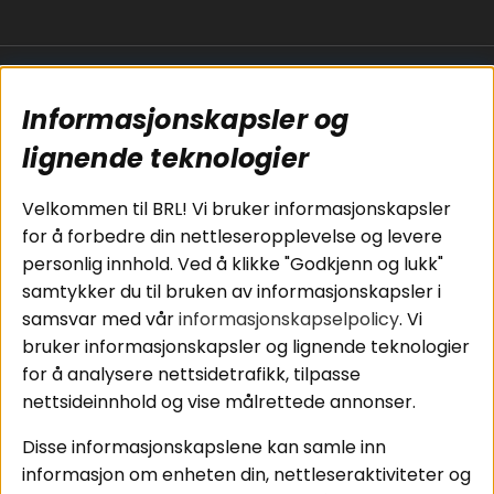
Populære sider
Kundservice
Informasjonskapsler og
Koblingsguide for
Cookies
subwoofers
Kjøpsvilkår
lignende teknologier
Tilkobling av
Personvernpolicy
bilforsterker
Service / Garanti /
Velkommen til BRL! Vi bruker informasjonskapsler
Koblingsguide for
Retur
for å forbedre din nettleseropplevelse og levere
midbasser
personlig innhold. Ved å klikke "Godkjenn og lukk"
Butikker
samtykker du til bruken av informasjonskapsler i
Våre ambassadører
samsvar med vår
informasjonskapselpolicy
. Vi
- Team BRL
bruker informasjonskapsler og lignende teknologier
for å analysere nettsidetrafikk, tilpasse
nettsideinnhold og vise målrettede annonser.
Områder
Følg oss
Disse informasjonskapslene kan samle inn
Instagram
Billyd
informasjon om enheten din, nettleseraktiviteter og
Lyd til hjemmet