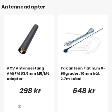
Antenneadapter
ACV Antennestang
Tak antenn Fiat m,m 0-
AM/FM 83,5mm M5/M6
90grader, 10mm hål,
adapter
2,7m kabel
298 kr
648 kr
(1)