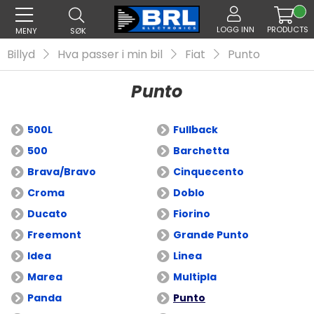
LOGG INN
PRODUCTS
MENY
SØK
Billyd
Hva passer i min bil
Fiat
Punto
Punto
500L
Fullback
500
Barchetta
Brava/Bravo
Cinquecento
Croma
Doblo
Ducato
Fiorino
Freemont
Grande Punto
Idea
Linea
Marea
Multipla
Panda
Punto