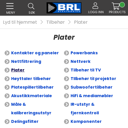
LOGG INN
PRODUCTS
MENY
SØK
Lyd til hjemmet
Tilbehør
Plater
Plater
Kontakter og paneler
Powerbanks
Nettfiltrering
Nettverk
Plater
Tilbehør til TV
Høyttaler tilbehør
TIlbehør til projektor
Platespillertilbehør
Subwoofertilbehør
Akustikkmateriale
HiFi & mediamøbler
Måle &
IR-utstyr &
kalibreringsutstyr
fjernkontroll
Delingsfilter
Komponenter