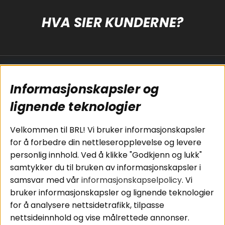
HVA SIER KUNDERNE?
Populære sider
Kundservice
Informasjonskapsler og
Koblingsguide for
Cookies
subwoofers
Kjøpsvilkår
lignende teknologier
Tilkobling av
Personvernpolicy
bilforsterker
Service / Garanti /
Velkommen til BRL! Vi bruker informasjonskapsler
Koblingsguide for
Retur
for å forbedre din nettleseropplevelse og levere
midbasser
personlig innhold. Ved å klikke "Godkjenn og lukk"
Butikker
samtykker du til bruken av informasjonskapsler i
Våre ambassadører
samsvar med vår
informasjonskapselpolicy
. Vi
- Team BRL
bruker informasjonskapsler og lignende teknologier
for å analysere nettsidetrafikk, tilpasse
nettsideinnhold og vise målrettede annonser.