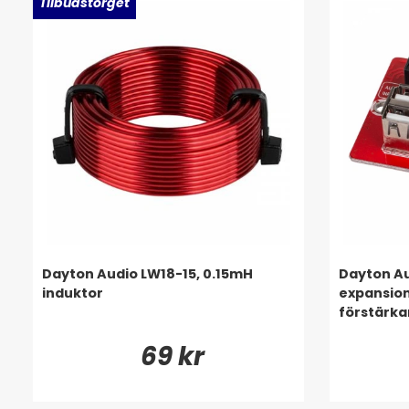
Tilbudstorget
Dayton Audio LW18-15, 0.15mH
Dayton Au
induktor
expansion
förstärka
69 kr