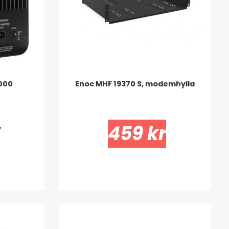
000
Enoc MHF 19370 S, modemhylla
r
459 kr