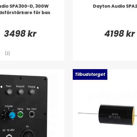
udio SPA300-D, 300W
Dayton Audio SPA
sförstärkare för bas
3498 kr
4198 kr
(2)
Tilbudstorget