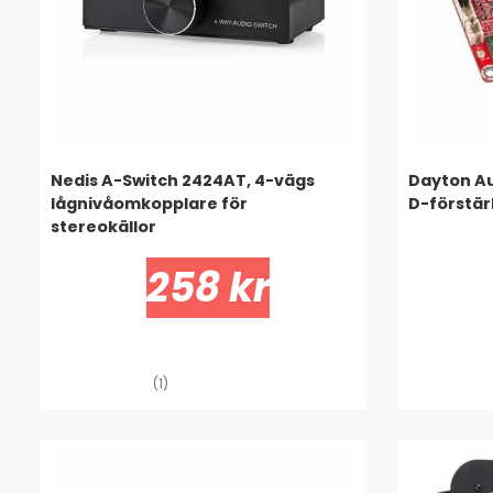
Nedis A-Switch 2424AT, 4-vägs
Dayton A
lågnivåomkopplare för
D-förstär
stereokällor
258 kr
(1)