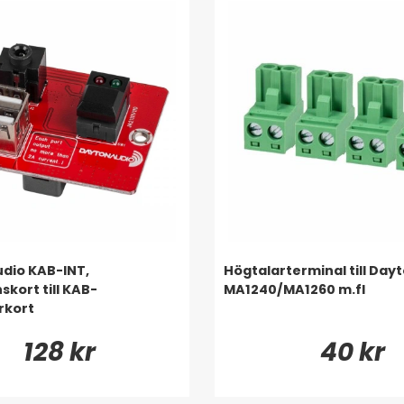
dio KAB-INT,
Högtalarterminal till Day
skort till KAB-
MA1240/MA1260 m.fl
rkort
128 kr
40 kr