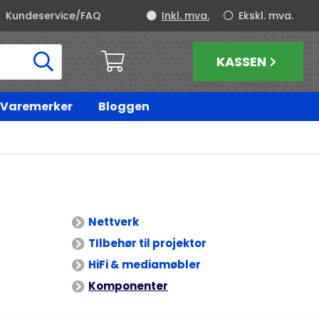
Kundeservice/FAQ
Inkl. mva.
Ekskl. mva.
KASSEN
Varemerker
Bloggen
Nettverk
TIlbehør til projektor
HiFi & mediamøbler
Komponenter