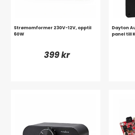
Strømomformer 230V-12V, opptil
Dayton A
60W
panel till
399 kr