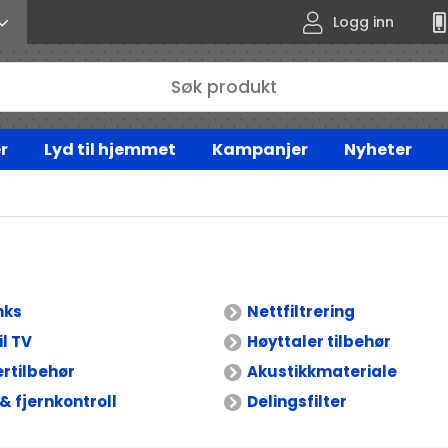
Logg inn
r
Lyd til hjemmet
Kampanjer
Nyheter
nks
Nettfiltrering
il TV
Høyttaler tilbehør
rtilbehør
Akustikkmateriale
& fjernkontroll
Delingsfilter