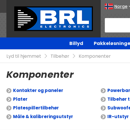
Norge
Billyd
Pakkeløsninge
Lyd til hjemmet
Tilbehør
Komponenter
Komponenter
Kontakter og paneler
Powerba
Plater
Tilbehør t
Platespillertilbehør
Subwoofe
Måle & kalibreringsutstyr
IR-utstyr 