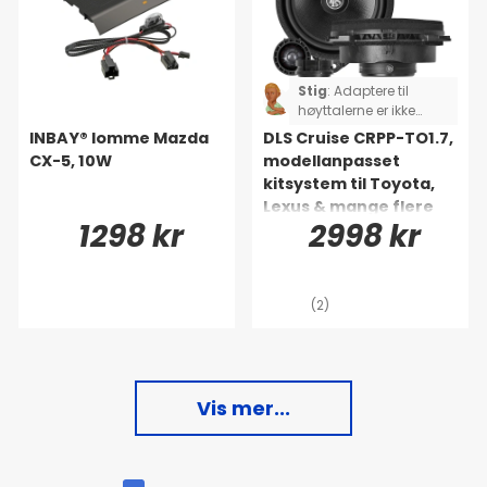
Stig
:
Adaptere til
høyttalerne er ikke
komplette, jeg måtte
INBAY® lomme Mazda
DLS Cruise CRPP-TO1.7,
klippe og lodde to av
CX-5, 10W
modellanpasset
høyttalerne. Gjelder
kitsystem til Toyota,
Toyota Rav4.
Lexus & mange flere
1298 kr
2998 kr
(2)
Vis mer...