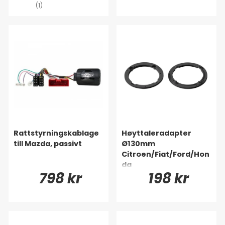
(1)
Rattstyrningskablage
Høyttaleradapter
till Mazda, passivt
Ø130mm
Citroen/Fiat/Ford/Hon
da
798 kr
198 kr