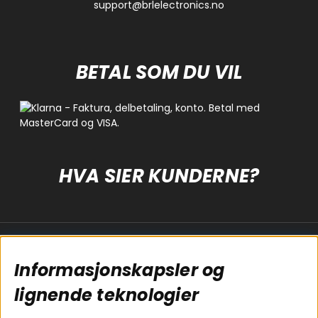
support@brlelectronics.no
BETAL SOM DU VIL
HVA SIER KUNDERNE?
Populære sider
Kundservice
Informasjonskapsler og
Koblingsguide for
Cookies
subwoofers
Kjøpsvilkår
lignende teknologier
Tilkobling av
Personvernpolicy