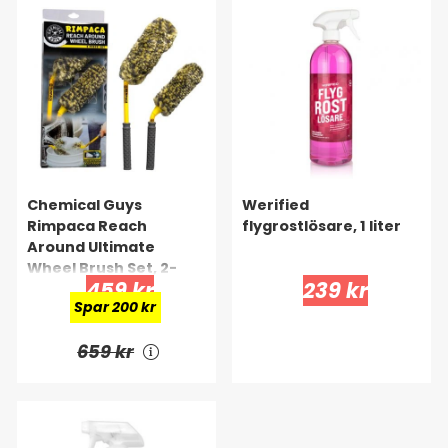
Chemical Guys
Werified
Rimpaca Reach
flygrostlösare, 1 liter
Around Ultimate
Wheel Brush Set, 2-
459 kr
239 kr
pack
Spar 200 kr
659 kr