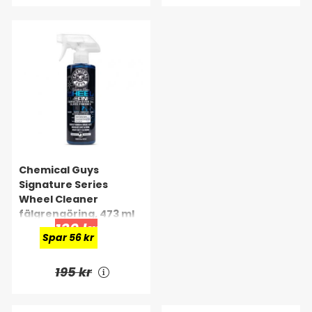
Chemical Guys
Signature Series
Wheel Cleaner
fälgrengöring, 473 ml
139 kr
Spar 56 kr
195 kr