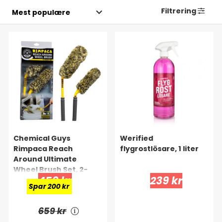
Filtrering
Chemical Guys
Werified
Rimpaca Reach
flygrostlösare, 1 liter
Around Ultimate
Wheel Brush Set, 2-
459 kr
239 kr
pack
Spar 200 kr
659 kr