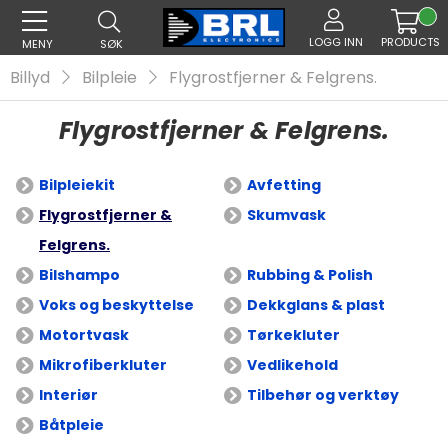
LOGG INN
PRODUCTS
MENY
SØK
Billyd
Bilpleie
Flygrostfjerner & Felgrens.
Flygrostfjerner & Felgrens.
Bilpleiekit
Avfetting
Flygrostfjerner &
Skumvask
Felgrens.
Bilshampo
Rubbing & Polish
Voks og beskyttelse
Dekkglans & plast
Motortvask
Tørkekluter
Mikrofiberkluter
Vedlikehold
Interiør
Tilbehør og verktøy
Båtpleie