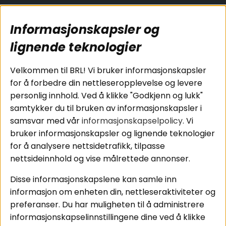
Populære sider
Kundservice
Informasjonskapsler og
Koblingsguide for
Cookies
subwoofers
Kjøpsvilkår
lignende teknologier
Tilkobling av
Personvernpolicy
bilforsterker
Service / Garanti /
Velkommen til BRL! Vi bruker informasjonskapsler
Koblingsguide for
Retur
for å forbedre din nettleseropplevelse og levere
midbasser
personlig innhold. Ved å klikke "Godkjenn og lukk"
Butikker
samtykker du til bruken av informasjonskapsler i
Våre ambassadører
samsvar med vår
informasjonskapselpolicy
. Vi
- Team BRL
bruker informasjonskapsler og lignende teknologier
for å analysere nettsidetrafikk, tilpasse
nettsideinnhold og vise målrettede annonser.
Områder
Følg oss
Disse informasjonskapslene kan samle inn
Instagram
Billyd
informasjon om enheten din, nettleseraktiviteter og
Lyd til hjemmet
Facebook
preferanser. Du har muligheten til å administrere
Pakkeløsninger
informasjonskapselinnstillingene dine ved å klikke
Youtube
Hva passer i bilen