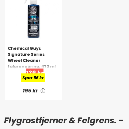
Chemical Guys
Signature Series
Wheel Cleaner
fälgrengöring, 473 ml
139 kr
Spar 56 kr
195 kr
Flygrostfjerner & Felgrens. -