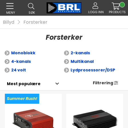
LOGG INN
PRODUCTS
MENY
SØK
Billyd
Forsterker
Forsterker
Monoblokk
2-kanals
4-kanals
Multikanal
24 volt
Lydprosessorer/DSP
Filtrering
Summer Rush!