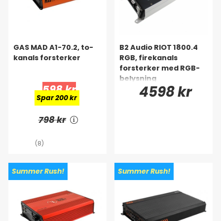
GAS MAD A1-70.2, to-
B2 Audio RIOT 1800.4
kanals forsterker
RGB, firekanals
forsterker med RGB-
belysning
598 kr
4598 kr
Spar 200 kr
798 kr
(8)
Summer Rush!
Summer Rush!