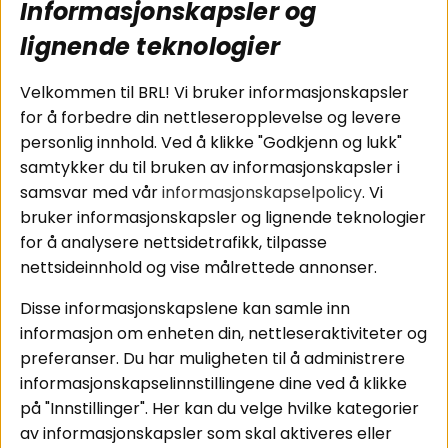
Informasjonskapsler og
Koblingsguide for
Cookies
subwoofers
Kjøpsvilkår
lignende teknologier
Tilkobling av
Personvernpolicy
bilforsterker
Service / Garanti /
Velkommen til BRL! Vi bruker informasjonskapsler
Koblingsguide for
Retur
for å forbedre din nettleseropplevelse og levere
midbasser
personlig innhold. Ved å klikke "Godkjenn og lukk"
Butikker
samtykker du til bruken av informasjonskapsler i
Våre ambassadører
samsvar med vår
informasjonskapselpolicy
. Vi
- Team BRL
bruker informasjonskapsler og lignende teknologier
for å analysere nettsidetrafikk, tilpasse
nettsideinnhold og vise målrettede annonser.
Områder
Følg oss
Disse informasjonskapslene kan samle inn
Instagram
Billyd
informasjon om enheten din, nettleseraktiviteter og
Lyd til hjemmet
Facebook
preferanser. Du har muligheten til å administrere
Pakkeløsninger
informasjonskapselinnstillingene dine ved å klikke
Youtube
Hva passer i bilen
på "Innstillinger". Her kan du velge hvilke kategorier
Tiktok
av informasjonskapsler som skal aktiveres eller