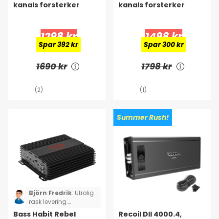
kanals forsterker
kanals forsterker
1298 kr
1498 kr
Spar 392 kr
Spar 300 kr
1690 kr
1798 kr
(2)
(1)
Summer Rush!
Björn Fredrik
:
Utrolig
rask levering.
Sluttsteget leverer god
Bass Habit Rebel
Recoil DII 4000.4,