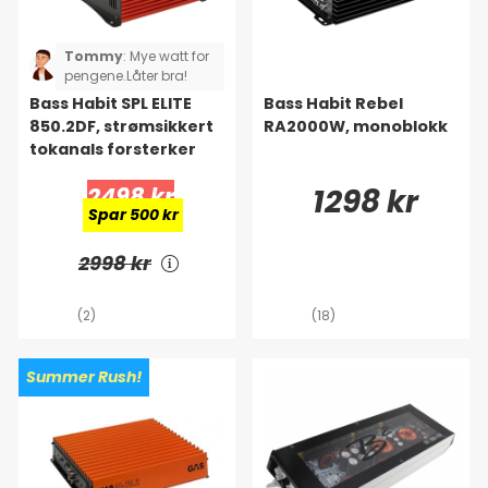
Tommy
:
Mye watt for
pengene.Låter bra!
Bass Habit SPL ELITE
Bass Habit Rebel
850.2DF, strømsikkert
RA2000W, monoblokk
tokanals forsterker
2498 kr
1298 kr
Spar 500 kr
2998 kr
(2)
(18)
Summer Rush!