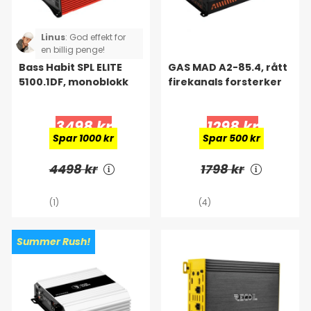
Linus
:
God effekt for
en billig penge!
Bass Habit SPL ELITE
GAS MAD A2-85.4, rått
5100.1DF, monoblokk
firekanals forsterker
3498 kr
1298 kr
Spar 1000 kr
Spar 500 kr
4498 kr
1798 kr
(1)
(4)
Summer Rush!