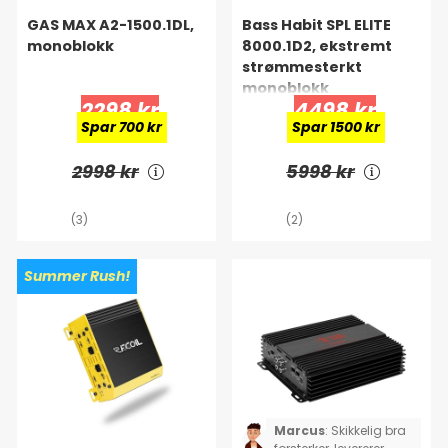
GAS MAX A2-1500.1DL,
Bass Habit SPL ELITE
monoblokk
8000.1D2, ekstremt
strømmesterkt
monoblokk
2298 kr
4498 kr
Spar 700 kr
Spar 1500 kr
2998 kr
5998 kr
(3)
(2)
Summer Rush!
Marcus
:
Skikkelig bra