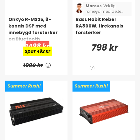
Marcus
:
Veldig
fornøyd med dette
forsterkeren. God
Onkyo R-MS25, 8-
Bass Habit Rebel
forbedring for dørene
kanals DSP med
RA800W, firekanals
mine som bare har 6,5
innebygd forsterker
forsterker
tommer, spiller utrolig
og Bluetooth
bra, stor forbedring fra
1498 kr
798 kr
å høre med bare
stereo. Kan sterkt
Spar 492 kr
anbefales!
1990 kr
(7)
Summer Rush!
Summer Rush!