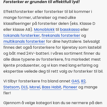
Forsterker er grunden til effektfull lyd!
Effektforsterker eller forsterker til bil kommer i
mange former, utførelser og med ulike
klassifiseringer på forsterker delen (eks. Klasse D
eller klasse AB).
Monoblokk
til
basskassa
eller
tokanals forsterker
,
firekanals forsterker
og
multikanals forsterker
for dine høyttalere. Selvsalgt
finnes det også forsterkere for kjøretøy som lastebil
og båt med 24V-batteri. I våres sortiment finner du
alle disse typene av forsterkere, fra markedet mest
kjente produsenter, og vi kan med lang erfaring og
ekspertise veilede deg til rett valg av forsterker til bil.
Vi tilbyr forsterkere fra bland annet
GAS
,
B2
,
Stetsom
,
DLS
,
Morel
,
Bass Habit
,
Pioneer
og mange
fler!
Gjennom å velge kategori kan du se nermere på den