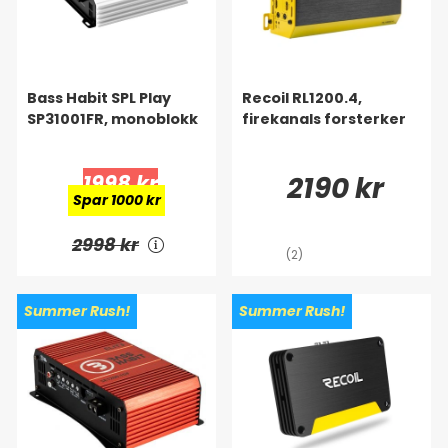
Bass Habit SPL Play
Recoil RL1200.4,
SP31001FR, monoblokk
firekanals forsterker
1998 kr
2190 kr
Spar 1000 kr
2998 kr
(2)
Summer Rush!
Summer Rush!