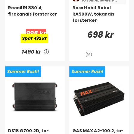
forsterker, levererer
godt med effekt og
Recoil RL880.4,
Bass Habit Rebel
låter bra!
firekanals forsterker
RA500W, tokanals
forsterker
998 kr
698 kr
Spar 492 kr
1490 kr
(16)
Summer Rush!
Summer Rush!
DS18 G700.2D, to-
GAS MAX A2-100.2, to-