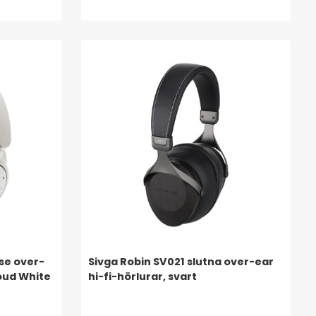
se over-
Sivga Robin SV021 slutna over-ear
oud White
hi-fi-hörlurar, svart