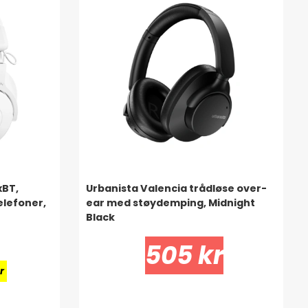
xBT,
Urbanista Valencia trådløse over-
elefoner,
ear med støydemping, Midnight
Black
505 kr
r