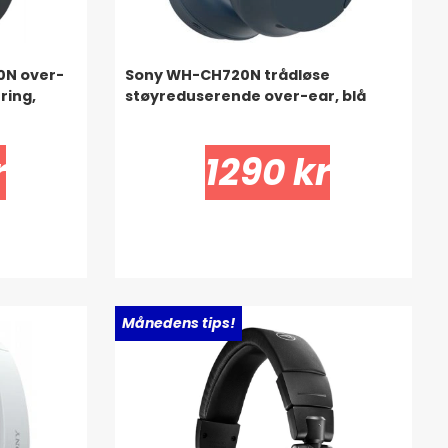
0N over-
Sony WH-CH720N trådløse
ring,
støyreduserende over-ear, blå
r
1290 kr
Månedens tips!