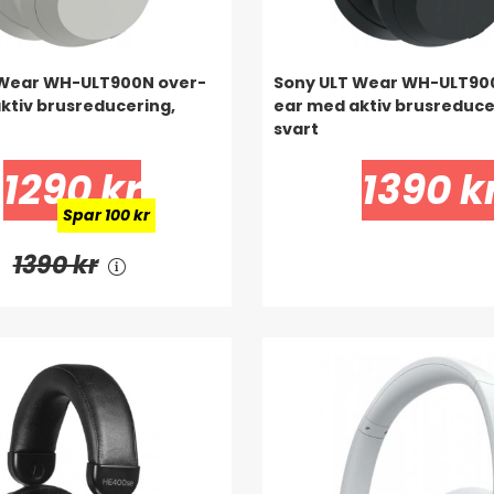
 Wear WH-ULT900N over-
Sony ULT Wear WH-ULT90
ktiv brusreducering,
ear med aktiv brusreduce
svart
1290 kr
1390 k
Spar 100 kr
1390 kr