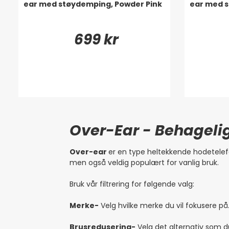
ear med støydemping, Powder Pink
ear med s
699 kr
Over-Ear - Behageli
Over-ear
er en type heltekkende hodetelef
men også veldig populært for vanlig bruk.
Bruk vår filtrering for følgende valg:
Merke-
Velg hvilke merke du vil fokusere på
Brusredusering-
Velg det alternativ som d