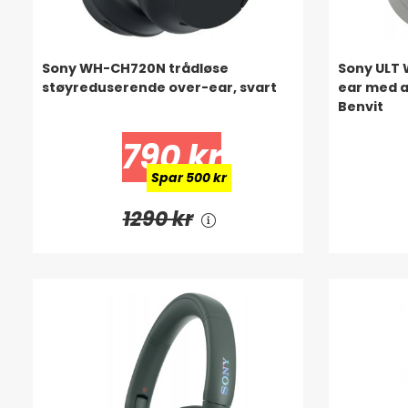
Sony WH-CH720N trådløse
Sony ULT
støyreduserende over-ear, svart
ear med a
Benvit
790 kr
Spar 500 kr
1290 kr