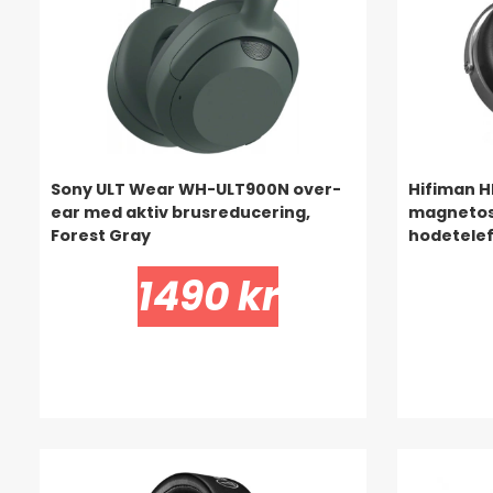
Sony ULT Wear WH-ULT900N over-
Hifiman H
ear med aktiv brusreducering,
magnetos
Forest Gray
hodetele
1490 kr