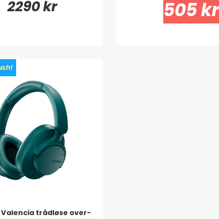
2290 kr
505 kr
sh!
 Valencia trådløse over-