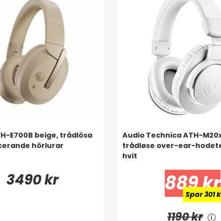
-E700B beige, trådlösa
Audio Technica ATH-M20
cerande hörlurar
trådløse over-ear-hodet
hvit
3490 kr
889 kr
Spar 301 k
1190 kr