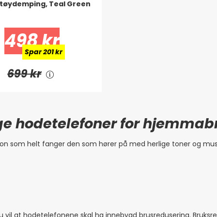
tøydemping, Teal Green
498 kr
Spar 201 kr
699 kr
ge hodetelefoner for hjemmab
on som helt fanger den som hører på med herlige toner og musik
.
u vil at hodetelefonene skal ha innebygd brusredusering. Bruksr