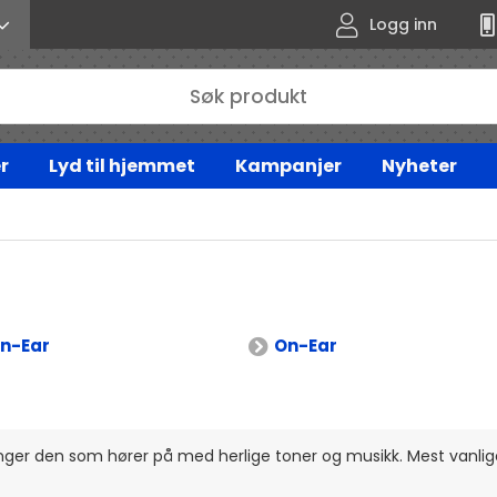
Logg inn
r
Lyd til hjemmet
Kampanjer
Nyheter
In-Ear
On-Ear
ger den som hører på med herlige toner og musikk. Mest vanlig