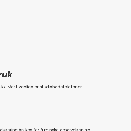
ruk
k. Mest vanlige er studiohodetelefoner,
edusering brukes for å minske omgivelsen sin