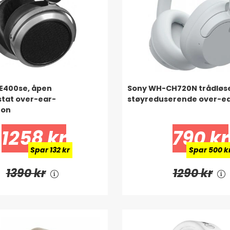
E400se, åpen
Sony WH-CH720N trådløs
tat over-ear-
støyreduserende over-ear
fon
1258 kr
790 kr
Spar 132 kr
Spar 500 k
1390 kr
1290 kr