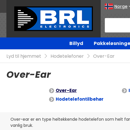
Norge
Billyd
Pakkeløsninge
Lyd til hjemmet
Hodetelefoner
Over-Ear
Over-Ear
Over-Ear
Hodetelefontilbehør
Over-ear er en type heltekkende hodetelefon som helt fan
vanlig bruk.