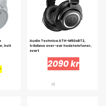
e
Audio Technica ATH-M50xBT2,
, hvit
trådløse over-ear hodetelefoner,
svart
2090 kr
r
(1)