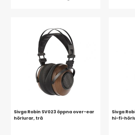
Sivga Robin SV023 öppna over-ear
Sivga Rob
hörlurar, trä
hi-fi-hörl