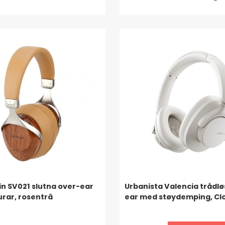
in SV021 slutna over-ear
Urbanista Valencia trådlø
urar, rosenträ
ear med støydemping, Cl