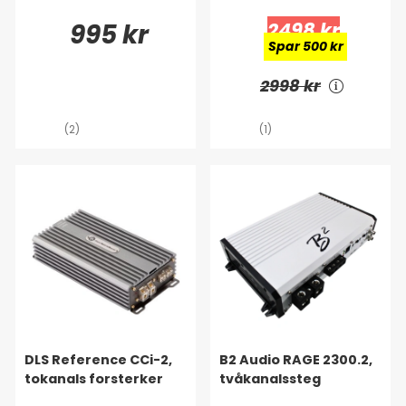
995 kr
2498 kr
Spar 500 kr
2998 kr
(2)
(1)
DLS Reference CCi-2,
B2 Audio RAGE 2300.2,
tokanals forsterker
tvåkanalssteg