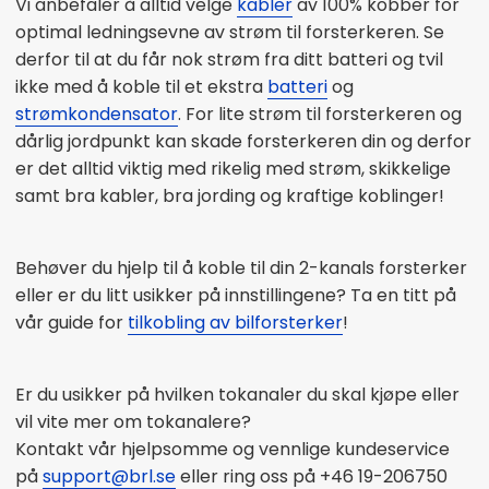
Vi anbefaler å alltid velge
kabler
av 100% kobber for
optimal ledningsevne av strøm til forsterkeren. Se
derfor til at du får nok strøm fra ditt batteri og tvil
ikke med å koble til et ekstra
batteri
og
strømkondensator
. For lite strøm til forsterkeren og
dårlig jordpunkt kan skade forsterkeren din og derfor
er det alltid viktig med rikelig med strøm, skikkelige
samt bra kabler, bra jording og kraftige koblinger!
Behøver du hjelp til å koble til din 2-kanals forsterker
eller er du litt usikker på innstillingene? Ta en titt på
vår guide for
tilkobling av bilforsterker
!
Er du usikker på hvilken tokanaler du skal kjøpe eller
vil vite mer om tokanalere?
Kontakt vår hjelpsomme og vennlige kundeservice
på
support@brl.se
eller ring oss på +46 19-206750