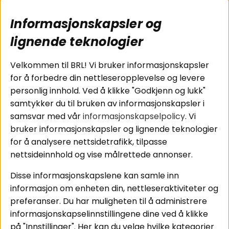
Populære sider
Kundservice
Informasjonskapsler og
Koblingsguide for
Cookies
subwoofers
Kjøpsvilkår
lignende teknologier
Tilkobling av
Personvernpolicy
bilforsterker
Service / Garanti /
Velkommen til BRL! Vi bruker informasjonskapsler
Koblingsguide for
Retur
for å forbedre din nettleseropplevelse og levere
midbasser
personlig innhold. Ved å klikke "Godkjenn og lukk"
Butikker
samtykker du til bruken av informasjonskapsler i
Våre ambassadører
samsvar med vår
informasjonskapselpolicy
. Vi
- Team BRL
bruker informasjonskapsler og lignende teknologier
for å analysere nettsidetrafikk, tilpasse
nettsideinnhold og vise målrettede annonser.
Områder
Følg oss
Disse informasjonskapslene kan samle inn
Instagram
Billyd
informasjon om enheten din, nettleseraktiviteter og
Lyd til hjemmet
Facebook
preferanser. Du har muligheten til å administrere
Pakkeløsninger
informasjonskapselinnstillingene dine ved å klikke
Youtube
Hva passer i bilen
på "Innstillinger". Her kan du velge hvilke kategorier