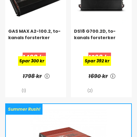
GAS MAX A2-100.2, to-
DS18 G700.2D, to-
kanals forsterker
kanals forsterker
1498 kr
1298 kr
Spar 300 kr
Spar 392 kr
1798 kr
1690 kr
(1)
(2)
Summer Rush!