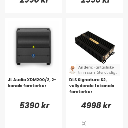
Anders
:
Fantastiske
trinn som låter utrolig
bra.
JL Audio XDM200/2, 2-
DLS Signature S2,
kanals forsterker
vellydende tokanals
forsterker
5390 kr
4998 kr
(3)