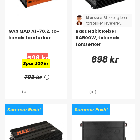
Marcus
:
Skikkelig bra
forsterker, levererer
godt med effekt og
GAS MAD A1-70.2, to-
Bass Habit Rebel
låter bra!
kanals forsterker
RA500W, tokanals
forsterker
598 kr
698 kr
Spar 200 kr
798 kr
(8)
(16)
Summer Rush!
Summer Rush!