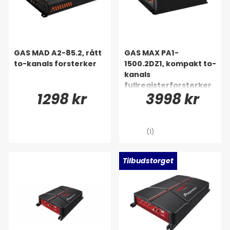
GAS MAD A2-85.2, rått
GAS MAX PA1-
to-kanals forsterker
1500.2DZ1, kompakt to-
kanals
fullregisterforsterker
1298 kr
3998 kr
(1)
Tilbudstorget