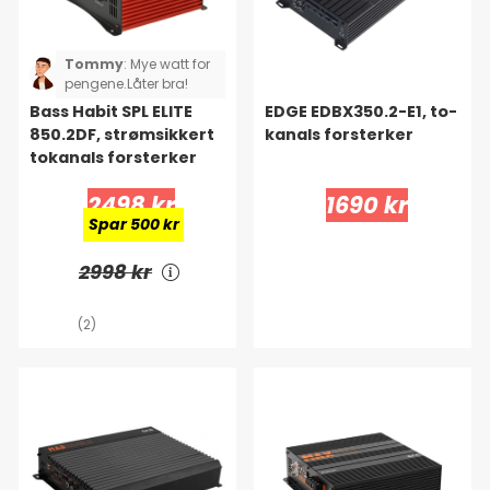
Tommy
:
Mye watt for
pengene.Låter bra!
Bass Habit SPL ELITE
EDGE EDBX350.2-E1, to-
850.2DF, strømsikkert
kanals forsterker
tokanals forsterker
2498 kr
1690 kr
Spar 500 kr
2998 kr
(2)