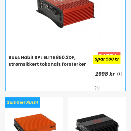
2498 kr
Bass Habit SPL ELITE 850.2DF,
Spar 500 kr
strømsikkert tokanals forsterker
2998 kr
(2)
Summer Rush!