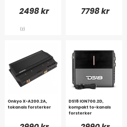
2498 kr
7798 kr
(2)
Onkyo X-A200.2A,
DS18 ION700.2D,
tokanals forsterker
kompakt to-kanals
forsterker
2990 kr
2990 kr