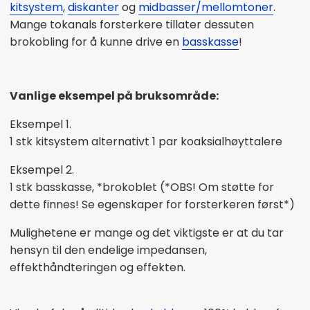
kitsystem
,
diskanter
og
midbasser/mellomtoner
.
Mange tokanals forsterkere tillater dessuten
brokobling for å kunne drive en
basskasse
!
Vanlige eksempel på bruksområde:
Eksempel 1.
1 stk kitsystem alternativt 1 par koaksialhøyttalere
Eksempel 2.
1 stk basskasse, *brokoblet (*OBS! Om støtte for
dette finnes! Se egenskaper for forsterkeren først*)
Mulighetene er mange og det viktigste er at du tar
hensyn til den endelige impedansen,
effekthåndteringen og effekten.