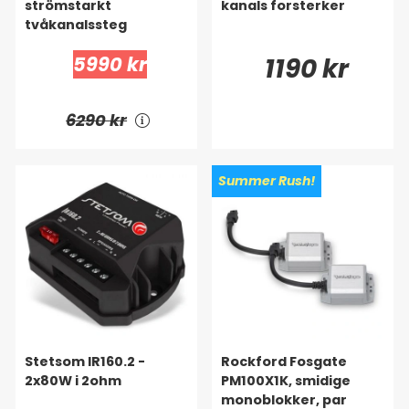
strömstarkt
kanals forsterker
tvåkanalssteg
5990 kr
1190 kr
6290 kr
Summer Rush!
Stetsom IR160.2 -
Rockford Fosgate
2x80W i 2ohm
PM100X1K, smidige
monoblokker, par