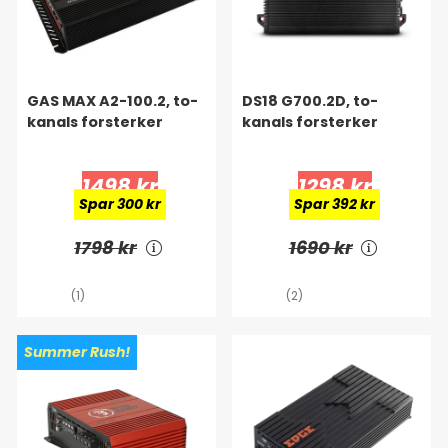
GAS MAX A2-100.2, to-
DS18 G700.2D, to-
kanals forsterker
kanals forsterker
1498 kr
1298 kr
Spar 300 kr
Spar 392 kr
1798 kr
1690 kr
(1)
(2)
Summer Rush!