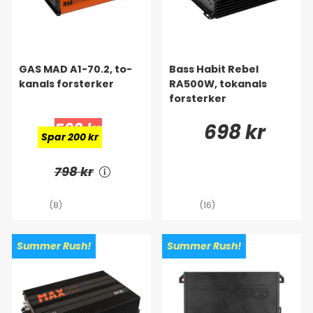
GAS MAD A1-70.2, to-
Bass Habit Rebel
kanals forsterker
RA500W, tokanals
forsterker
598 kr
698 kr
Spar 200 kr
798 kr
(8)
(16)
Summer Rush!
Summer Rush!