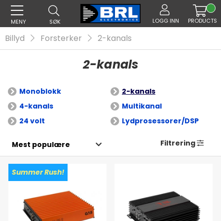
LOGG INN
PRODUCTS
MENY
SØK
Billyd
Forsterker
2-kanals
2-kanals
Monoblokk
2-kanals
4-kanals
Multikanal
24 volt
Lydprosessorer/DSP
Filtrering
Summer Rush!