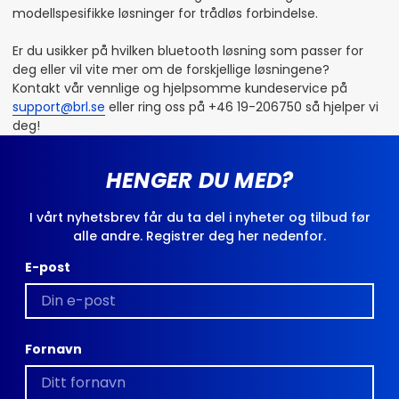
modellspesifikke løsninger for trådløs forbindelse.
Er du usikker på hvilken bluetooth løsning som passer for
deg eller vil vite mer om de forskjellige løsningene?
Kontakt vår vennlige og hjelpsomme kundeservice på
support@brl.se
eller ring oss på +46 19-206750 så hjelper vi
deg!
HENGER DU MED?
I vårt nyhetsbrev får du ta del i nyheter og tilbud før
alle andre. Registrer deg her nedenfor.
E-post
Fornavn