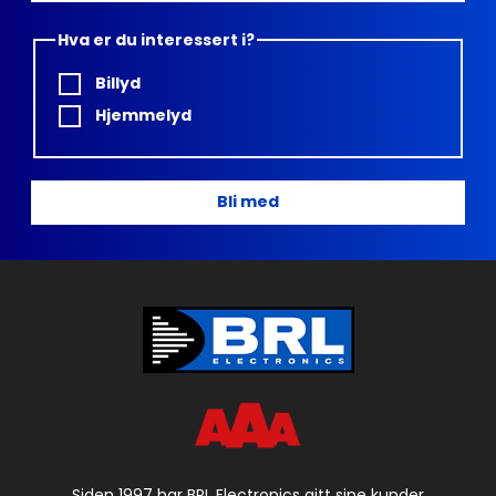
Hva er du interessert i?
Billyd
Hjemmelyd
Bli med
Siden 1997 har BRL Electronics gitt sine kunder