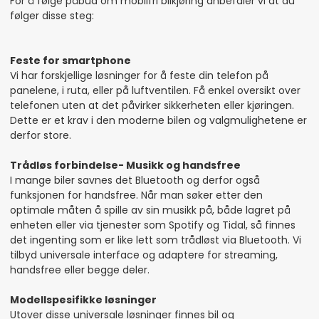
For å følge påbud om mobilfri bilkjøring anbefaler vi at du
følger disse steg:
Feste for smartphone
Vi har forskjellige løsninger for å feste din telefon på
panelene, i ruta, eller på luftventilen. Få enkel oversikt over
telefonen uten at det påvirker sikkerheten eller kjøringen.
Dette er et krav i den moderne bilen og valgmulighetene er
derfor store.
Trådløs forbindelse- Musikk og handsfree
I mange biler savnes det Bluetooth og derfor også
funksjonen for handsfree. Når man søker etter den
optimale måten å spille av sin musikk på, både lagret på
enheten eller via tjenester som Spotify og Tidal, så finnes
det ingenting som er like lett som trådløst via Bluetooth. Vi
tilbyd universale interface og adaptere for streaming,
handsfree eller begge deler.
Modellspesifikke løsninger
Utover disse universale løsninger finnes bil og