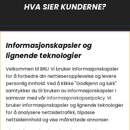
HVA SIER KUNDERNE?
Populære sider
Kundservice
Informasjonskapsler og
Koblingsguide for
Cookies
subwoofers
Kjøpsvilkår
lignende teknologier
Tilkobling av
Personvernpolicy
bilforsterker
Service / Garanti /
Velkommen til BRL! Vi bruker informasjonskapsler
Koblingsguide for
Retur
for å forbedre din nettleseropplevelse og levere
midbasser
personlig innhold. Ved å klikke "Godkjenn og lukk"
Butikker
samtykker du til bruken av informasjonskapsler i
Våre ambassadører
samsvar med vår
informasjonskapselpolicy
. Vi
- Team BRL
bruker informasjonskapsler og lignende teknologier
for å analysere nettsidetrafikk, tilpasse
nettsideinnhold og vise målrettede annonser.
Områder
Følg oss