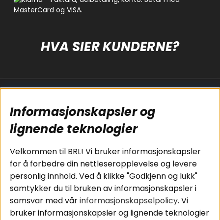
HVA SIER KUNDERNE?
Populære sider
Kundservice
Informasjonskapsler og
Koblingsguide for
Cookies
subwoofers
Kjøpsvilkår
lignende teknologier
Tilkobling av
Personvernpolicy
bilforsterker
Service / Garanti /
Velkommen til BRL! Vi bruker informasjonskapsler
Koblingsguide for
Retur
for å forbedre din nettleseropplevelse og levere
midbasser
personlig innhold. Ved å klikke "Godkjenn og lukk"
Butikker
samtykker du til bruken av informasjonskapsler i
Våre ambassadører
samsvar med vår
informasjonskapselpolicy
. Vi
- Team BRL
bruker informasjonskapsler og lignende teknologier