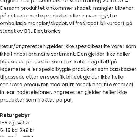
vil gjeldende prosentsats for verdi fradrag være 20 %.
Dersom produktet ankommer skadet, mangler tilbehør
på det returnerte produktet eller innvendig/ytre
emballasje mangler/skadet, vil fradraget bli vurdert på
stedet av BRL Electronics.
Retur/angreretten gjelder ikke spesialbestilte varer som
ikke finnes i ordinarie sortiment. Den gjelder ikke heller
tilpassede produkter som t.ex. kabler og stoff på
løpemeter eller spesialbygde produkter som basskasser
tilpassede etter en spesifik bil, det gjelder ikke heller
sanitære produkter med brutt forpakning, til eksempel
in-ear hodetelefoner.
Angreretten gjelder heller ikke
produkter som fraktes på pall.
Returgebyr
1-5 kg: 149 kr
5-15 kg: 249 kr