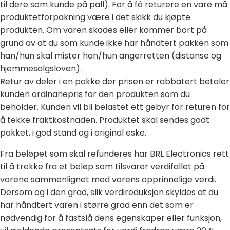
til dere som kunde på pall). For å få returere en vare må
produktetforpakning være i det skikk du kjøpte
produkten. Om varen skades eller kommer bort på
grund av at du som kunde ikke har håndtert pakken som
han/hun skal mister han/hun angerretten (distanse og
hjemmesalgsloven).
Retur av deler i en pakke der prisen er rabbatert betaler
kunden ordinariepris for den produkten som du
beholder. Kunden vil bli belastet ett gebyr for returen for
å tekke fraktkostnaden.
Produktet skal sendes godt
pakket, i god stand og i original eske.
Fra beløpet som skal refunderes har BRL Electronics rett
til å trekke fra et beløp som tilsvarer verdifallet på
varene sammenlignet med varens opprinnelige verdi.
Dersom og i den grad, slik verdireduksjon skyldes at du
har håndtert varen i større grad enn det som er
nødvendig for å fastslå dens egenskaper eller funksjon,