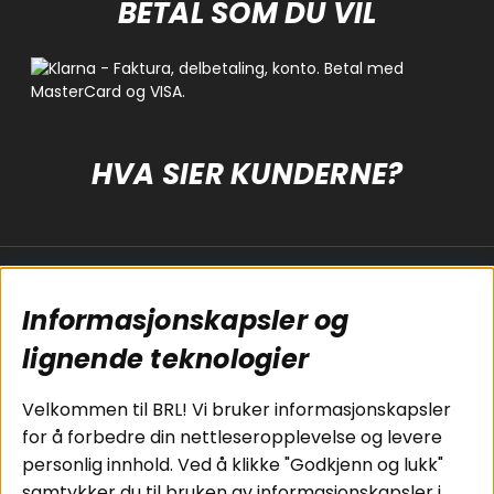
BETAL SOM DU VIL
HVA SIER KUNDERNE?
Populære sider
Kundservice
Informasjonskapsler og
Koblingsguide for
Cookies
subwoofers
Kjøpsvilkår
lignende teknologier
Tilkobling av
Personvernpolicy
bilforsterker
Service / Garanti /
Velkommen til BRL! Vi bruker informasjonskapsler
Koblingsguide for
Retur
for å forbedre din nettleseropplevelse og levere
midbasser
personlig innhold. Ved å klikke "Godkjenn og lukk"
Butikker
samtykker du til bruken av informasjonskapsler i