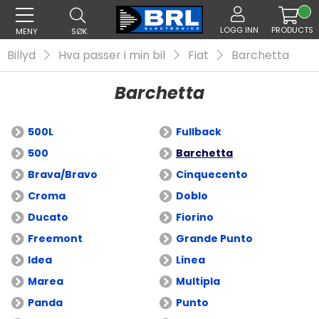
LOGG INN
PRODUCTS
MENY
SØK
Billyd
Hva passer i min bil
Fiat
Barchetta
Barchetta
500L
Fullback
500
Barchetta
Brava/Bravo
Cinquecento
Croma
Doblo
Ducato
Fiorino
Freemont
Grande Punto
Idea
Linea
Marea
Multipla
Panda
Punto