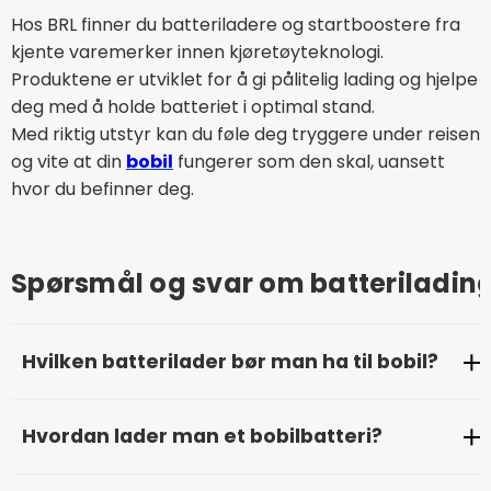
Hos BRL finner du batteriladere og startboostere fra
kjente varemerker innen kjøretøyteknologi.
Produktene er utviklet for å gi pålitelig lading og hjelpe
deg med å holde batteriet i optimal stand.
Med riktig utstyr kan du føle deg tryggere under reisen
og vite at din
bobil
fungerer som den skal, uansett
hvor du befinner deg.
Spørsmål og svar om batterilading 
Hvilken batterilader bør man ha til bobil?
For de fleste bobiler anbefales en batterilader på
Hvordan lader man et bobilbatteri?
minst 10–15 ampere, avhengig av batteriets størrelse.
En kraftigere lader gir raskere og mer effektiv lading,
Et bobilbatteri kan lades på flere måter: via kjøring,