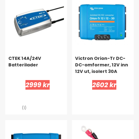
CTEK 14A/24V
Victron Orion-Tr DC-
Batterilader
DC-omformer, 12V inn
12V ut, isolert 30A
2999 kr
2602 kr
(1)