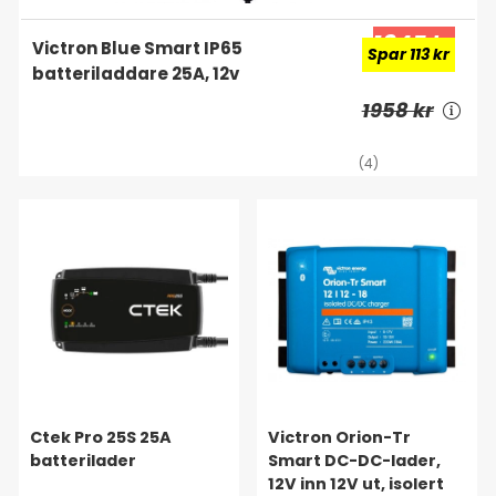
1845 kr
Victron Blue Smart IP65
Spar 113 kr
batteriladdare 25A, 12v
1958 kr
(4)
Ctek Pro 25S 25A
Victron Orion-Tr
batterilader
Smart DC-DC-lader,
12V inn 12V ut, isolert