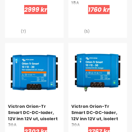
18A
2999 kr
1760 kr
(7)
(5)
Victron Orion-Tr
Victron Orion-Tr
Smart DC-DC-lader,
Smart DC-DC-lader,
12V inn 12V ut, uisolert
12V inn 12V ut, isolert
30A
30A
2302 kr
2767 kr