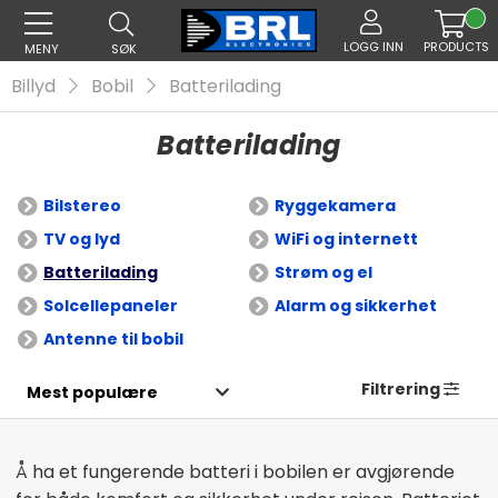
LOGG INN
PRODUCTS
MENY
SØK
Billyd
Bobil
Batterilading
Batterilading
Bilstereo
Ryggekamera
TV og lyd
WiFi og internett
Batterilading
Strøm og el
Solcellepaneler
Alarm og sikkerhet
Antenne til bobil
Filtrering
Å ha et fungerende batteri i bobilen er avgjørende