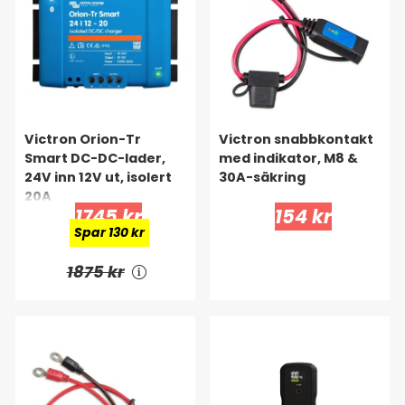
Victron Orion-Tr
Victron snabbkontakt
Smart DC-DC-lader,
med indikator, M8 &
24V inn 12V ut, isolert
30A-säkring
20A
1745 kr
154 kr
Spar 130 kr
1875 kr