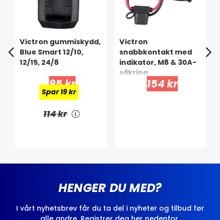
Victron gummiskydd,
Victron
Blue Smart 12/10,
snabbkontakt med
12/15, 24/8
indikator, M8 & 30A-
säkring
95 kr
154 kr
Spar 19 kr
114 kr
HENGER DU MED?
I vårt nyhetsbrev får du ta del i nyheter og tilbud før
alle andre. Registrer deg her nedenfor.