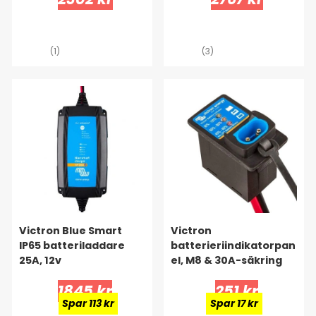
(1)
(3)
Victron Blue Smart
Victron
IP65 batteriladdare
batterieriindikatorpan
25A, 12v
el, M8 & 30A-säkring
1845 kr
251 kr
Spar 113 kr
Spar 17 kr