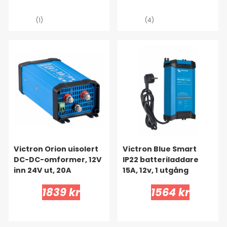
(1)
(4)
Victron Orion uisolert
Victron Blue Smart
DC-DC-omformer, 12V
IP22 batteriladdare
inn 24V ut, 20A
15A, 12v, 1 utgång
1839 kr
1564 kr