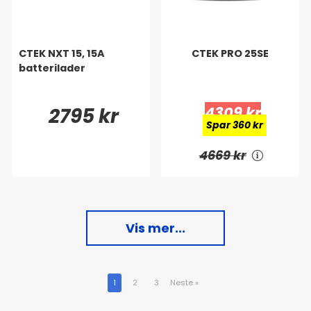
CTEK NXT 15, 15A
CTEK PRO 25SE
batterilader
2795 kr
4309 kr
Spar 360 kr
4669 kr
Vis mer...
1
2
3
Neste
»