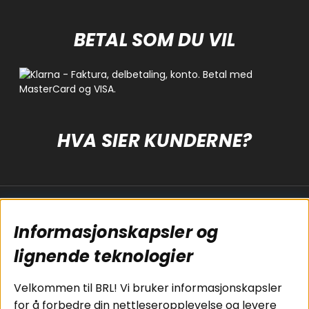
BETAL SOM DU VIL
HVA SIER KUNDERNE?
Populære sider
Kundservice
Informasjonskapsler og
Koblingsguide for
Cookies
lignende teknologier
subwoofers
Kjøpsvilkår
Tilkobling av
Personvernpolicy
bilforsterker
Service / Garanti /
Velkommen til BRL! Vi bruker informasjonskapsler
Koblingsguide for
Retur
for å forbedre din nettleseropplevelse og levere