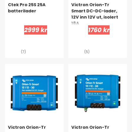
Ctek Pro 25S 25A
Victron Orion-Tr
batterilader
Smart DC-DC-lader,
12V inn 12V ut, isolert
18A
2999 kr
1760 kr
(7)
(5)
Victron Orion-Tr
Victron Orion-Tr