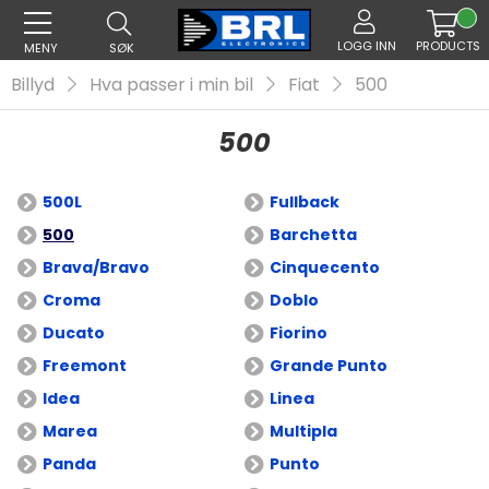
LOGG INN
PRODUCTS
MENY
SØK
Billyd
Hva passer i min bil
Fiat
500
500
500L
Fullback
500
Barchetta
Brava/Bravo
Cinquecento
Croma
Doblo
Ducato
Fiorino
Freemont
Grande Punto
Idea
Linea
Marea
Multipla
Panda
Punto