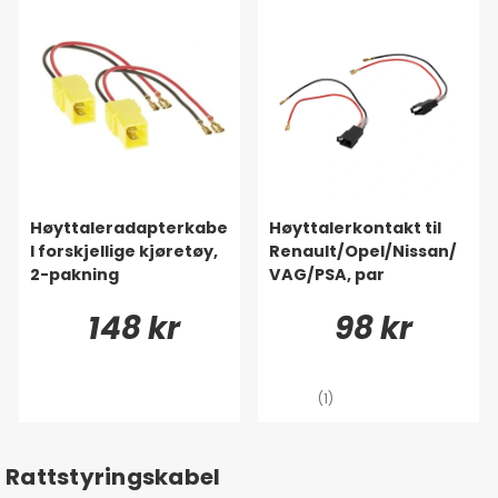
Høyttaleradapterkabe
Høyttalerkontakt til
l forskjellige kjøretøy,
Renault/Opel/Nissan/
2-pakning
VAG/PSA, par
148 kr
98 kr
(1)
Rattstyringskabel