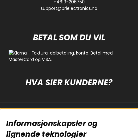
+4619-206750
support@brlelectronics.no
BETAL SOM DU VIL
HVA SIER KUNDERNE?
Populære sider
Kundservice
Informasjonskapsler og
Koblingsguide for
Cookies
subwoofers
Kjøpsvilkår
lignende teknologier