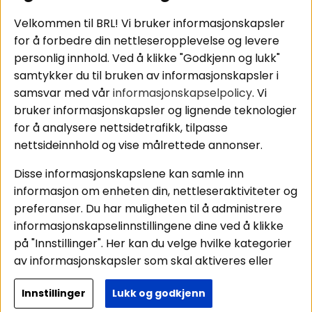
Tilkobling av
Personvernpolicy
bilforsterker
Service / Garanti /
Velkommen til BRL! Vi bruker informasjonskapsler
Koblingsguide for
Retur
for å forbedre din nettleseropplevelse og levere
midbasser
personlig innhold. Ved å klikke "Godkjenn og lukk"
Butikker
samtykker du til bruken av informasjonskapsler i
Våre ambassadører
samsvar med vår
informasjonskapselpolicy
. Vi
- Team BRL
bruker informasjonskapsler og lignende teknologier
for å analysere nettsidetrafikk, tilpasse
nettsideinnhold og vise målrettede annonser.
Områder
Følg oss
Disse informasjonskapslene kan samle inn
Instagram
Billyd
informasjon om enheten din, nettleseraktiviteter og
Lyd til hjemmet
Facebook
preferanser. Du har muligheten til å administrere
Pakkeløsninger
informasjonskapselinnstillingene dine ved å klikke
Youtube
Hva passer i bilen
på "Innstillinger". Her kan du velge hvilke kategorier
Tiktok
av informasjonskapsler som skal aktiveres eller
deaktiveres. Vær oppmerksom på at deaktivering
Innstillinger
Lukk og godkjenn
av noen informasjonskapsler kan påvirke
Copyright © 2026 - BRL Electronics