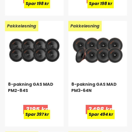
Spar 198 kr
Spar 198 kr
Ny!
Pakkeløsning
Ny!
Pakkeløsning
8-pakning GAS MAD
8-pakning GAS MAD
PM2-84S
PM3-64N
3195 kr
3498 kr
Spar 397 kr
Spar 494 kr