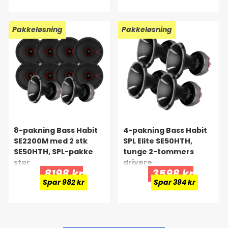
Ny!
Pakkeløsning
Ny!
Pakkeløsning
8-pakning Bass Habit
4-pakning Bass Habit
SE2200M med 2 stk
SPL Elite SE50HTH,
SE50HTH, SPL-pakke
tunge 2-tommers
stor
drivere
8198 kr
3598 kr
Spar 982 kr
Spar 394 kr