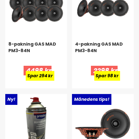
8-pakning GAS MAD
4-pakning GAS MAD
PM3-84N
PM3-84N
4498 kr
2298 kr
Spar 294 kr
Spar 98 kr
Ny!
Ny!
Månedens tips!