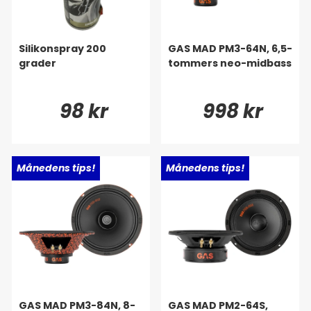
Silikonspray 200
GAS MAD PM3-64N, 6,5-
grader
tommers neo-midbass
98 kr
998 kr
Ny!
Månedens tips!
Ny!
Månedens tips!
GAS MAD PM3-84N, 8-
GAS MAD PM2-64S,