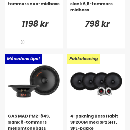
tommers neo-midbass
slank 6,5-tommers
midbass
1198 kr
798 kr
(1)
Ny!
Månedens tips!
Ny!
Pakkeløsning
GAS MAD PM2-84S,
4-pakning Bass Habit
slank 8-tommers
SP200M med SP25HT,
mellomtonebass
SPL-pakke