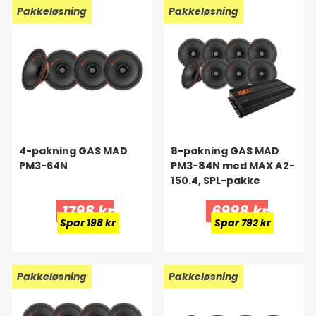
Ny!
Pakkeløsning
Ny!
Pakkeløsning
4-pakning GAS MAD
8-pakning GAS MAD
PM3-64N
PM3-84N med MAX A2-
150.4, SPL-pakke
1798 kr
6998 kr
Spar 198 kr
Spar 792 kr
Ny!
Pakkeløsning
Ny!
Pakkeløsning