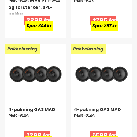
PM2-64S med PT1-254
PM2-64S
og forsterker, SPL-
pakke
3398 kr
2795 kr
Spar 344 kr
Spar 397 kr
Ny!
Pakkeløsning
Ny!
Pakkeløsning
4-pakning GAS MAD
4-pakning GAS MAD
PM2-64S
PM2-84S
1398 kr
1598 kr