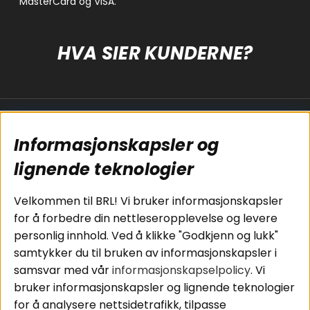
HVA SIER KUNDERNE?
Populære sider
Kundservice
Informasjonskapsler og
Koblingsguide for
Cookies
subwoofers
Kjøpsvilkår
lignende teknologier
Tilkobling av
Personvernpolicy
bilforsterker
Service / Garanti /
Velkommen til BRL! Vi bruker informasjonskapsler
Koblingsguide for
Retur
for å forbedre din nettleseropplevelse og levere
midbasser
personlig innhold. Ved å klikke "Godkjenn og lukk"
Butikker
samtykker du til bruken av informasjonskapsler i
Våre ambassadører
samsvar med vår
informasjonskapselpolicy
. Vi
- Team BRL
bruker informasjonskapsler og lignende teknologier
for å analysere nettsidetrafikk, tilpasse