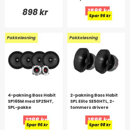
898 kr
1598 kr
Spar 96 kr
Ny!
Pakkeløsning
Ny!
Pakkeløsning
4-pakning Bass Habit
2-pakning Bass Habit
SP165M med SP25HT,
SPL Elite SE50HTL, 2-
SPL-pakke
tommers drivere
1298 kr
1898 kr
Spar 96 kr
Spar 98 kr