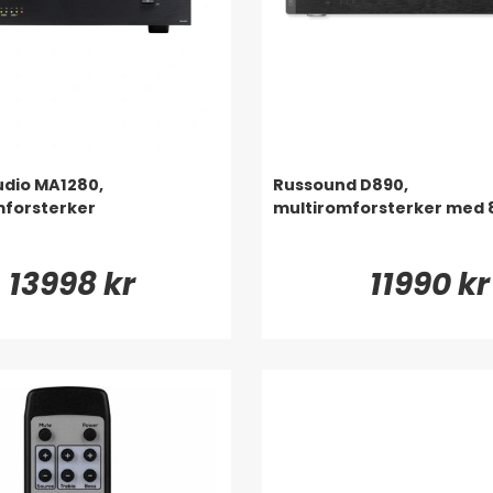
dio MA1280,
Russound D890,
mforsterker
multiromforsterker med 
13998 kr
11990 kr