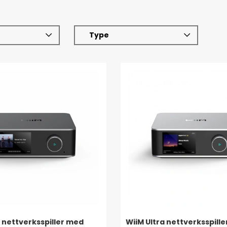
Type
a nettverksspiller med
WiiM Ultra nettverksspill