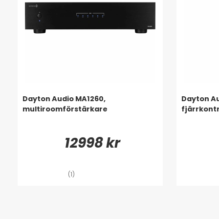
Dayton Audio MA1260,
Dayton Au
multiroomförstärkare
fjärrkontr
12998 kr
(1)