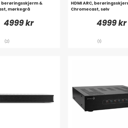
 berøringsskjerm &
HDMI ARC, berøringsskje
st, mørkegrå
Chromecast, sølv
4999 kr
4999 kr
(2)
(1)