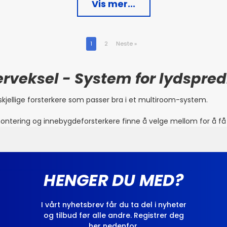
Vis mer...
1
2
Neste
»
rveksel - System for lydspre
rskjellige forsterkere som passer bra i et multiroom-system.
 montering og innebygdeforsterkere finne å velge mellom for å få 
HENGER DU MED?
I vårt nyhetsbrev får du ta del i nyheter
og tilbud før alle andre. Registrer deg
her nedenfor.