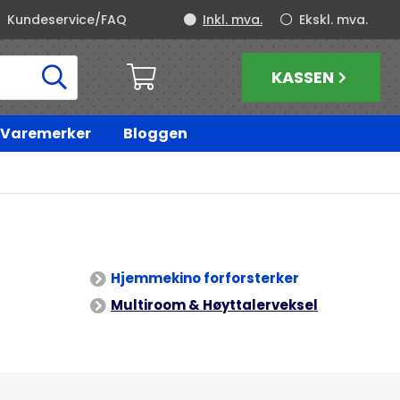
Kundeservice/FAQ
Inkl. mva.
Ekskl. mva.
KASSEN
Varemerker
Bloggen
Hjemmekino forforsterker
Multiroom & Høyttalerveksel