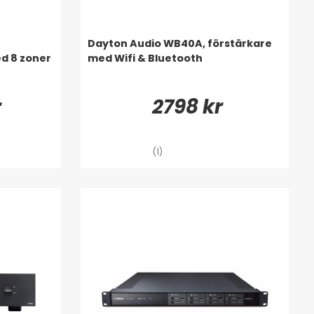
Dayton Audio WB40A, förstärkare
d 8 zoner
med Wifi & Bluetooth
r
2798 kr
(1)