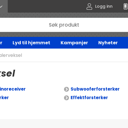
Logg inn
r
Lyd til hjemmet
Kampanjer
Nyheter
alerveksel
sel
noreceiver
Subwooferforsterker
rker
Effektforsterker