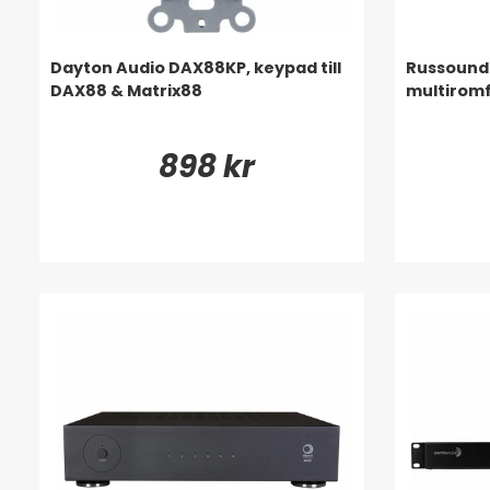
Dayton Audio DAX88KP, keypad till
Russound 
DAX88 & Matrix88
multiromf
898 kr