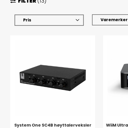
FILTER
(13)
Varemerker
Pris
System One SC4B høyttalerveksler
WiiM Ultr