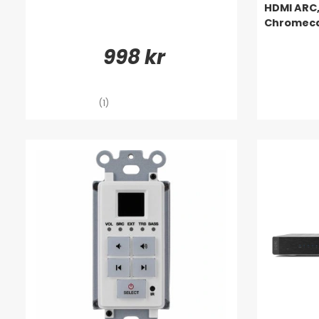
HDMI ARC,
Chromeca
998 kr
(1)