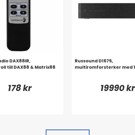
dio DAX88IR,
Russound D1675,
oll till DAX88 & Matrix88
multiromforsterker med 1
178 kr
19990 kr