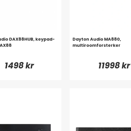
udio DAX88HUB, keypad-
Dayton Audio MA880,
 DAX88
multiroomforsterker
1498 kr
11998 kr