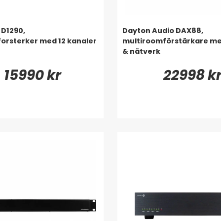
D1290,
Dayton Audio DAX88,
orsterker med 12 kanaler
multiroomförstärkare me
& nätverk
15990 kr
22998 k