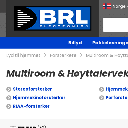
Norge
Billyd
Pakkeløsninge
Lyd til hjemmet
Forsterkere
Multiroom & Høytt
Multiroom & Høyttalervek
Stereoforsterker
Hjemmeki
Hjemmekinoforsterker
Forforste
RIAA-forsterker