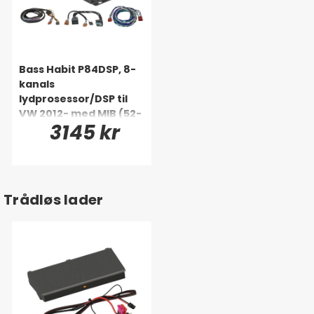
Bass Habit P84DSP, 8-
kanals
lydprosessor/DSP til
VW 2012- med MIB (52-
3145 kr
pinners)
Trådløs lader