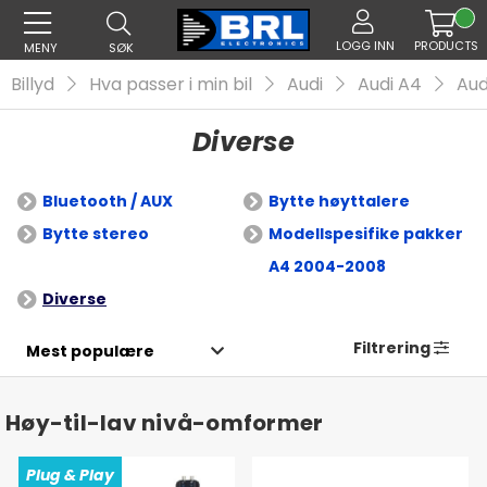
LOGG INN
PRODUCTS
MENY
SØK
Billyd
Hva passer i min bil
Audi
Audi A4
Aud
Diverse
Bluetooth / AUX
Bytte høyttalere
Bytte stereo
Modellspesifike pakker
A4 2004-2008
Diverse
Filtrering
Høy-til-lav nivå-omformer
Plug & Play