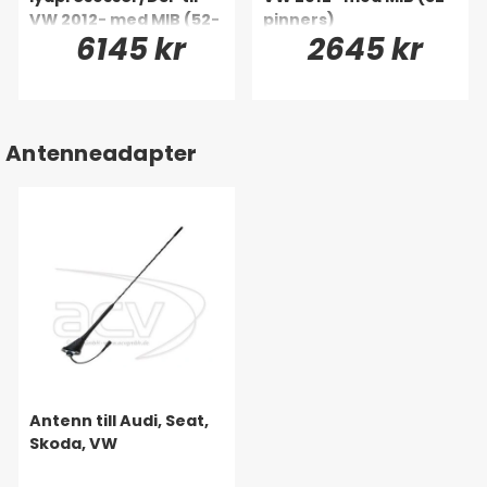
VW 2012- med MIB (52-
pinners)
6145 kr
2645 kr
pinners)
Antenneadapter
Antenn till Audi, Seat,
Skoda, VW