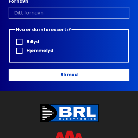
Fornavn
Hva er du interessert i?
Billyd
Hjemmelyd
Bli med