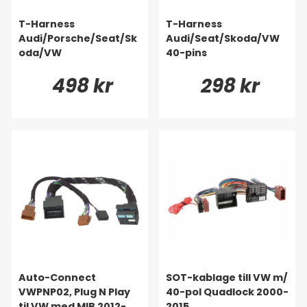
T-Harness
T-Harness
Audi/Porsche/Seat/Sk
Audi/Seat/Skoda/VW
oda/VW
40-pins
498 kr
298 kr
Auto-Connect
SOT-kablage till VW m/
VWPNP02, Plug N Play
40-pol Quadlock 2000-
til VW med MIB 2012-
2015