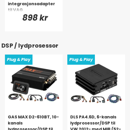
integrasjonsadapter
til VAG
898 kr
DSP / lydprosessor
Plug & Play
Plug & Play
GAS MAX D2-610BT, 10-
DLS PA4.6D, 6-kanals
kanals
lydprosessor/DSP til
lydprosessor/DSP til
VW 2012- med MIB (52-