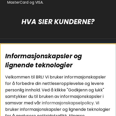
HVA SIER KUNDERNE?
Populære sider
Kundservice
Informasjonskapsler og
Koblingsguide for
Cookies
subwoofers
Kjøpsvilkår
lignende teknologier
Tilkobling av
Personvernpolicy
bilforsterker
Service / Garanti /
Velkommen til BRL! Vi bruker informasjonskapsler
Koblingsguide for
Retur
for å forbedre din nettleseropplevelse og levere
midbasser
personlig innhold. Ved å klikke "Godkjenn og lukk"
Butikker
samtykker du til bruken av informasjonskapsler i
Våre ambassadører
samsvar med vår
informasjonskapselpolicy
. Vi
- Team BRL
bruker informasjonskapsler og lignende teknologier
for å analysere nettsidetrafikk, tilpasse