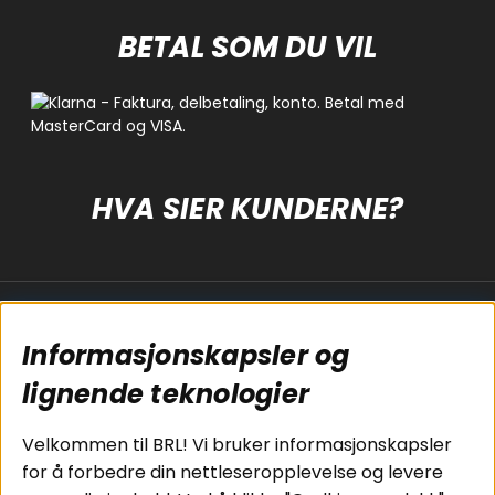
BETAL SOM DU VIL
HVA SIER KUNDERNE?
Populære sider
Kundservice
Informasjonskapsler og
Koblingsguide for
Cookies
subwoofers
Kjøpsvilkår
lignende teknologier
Tilkobling av
Personvernpolicy
bilforsterker
Service / Garanti /
Velkommen til BRL! Vi bruker informasjonskapsler
Koblingsguide for
Retur
for å forbedre din nettleseropplevelse og levere