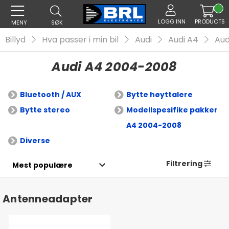
LOGG INN
PRODUCTS
MENY
SØK
Billyd
Hva passer i min bil
Audi
Audi A4
Aud
Audi A4 2004-2008
Bluetooth / AUX
Bytte høyttalere
Bytte stereo
Modellspesifike pakker
A4 2004-2008
Diverse
Filtrering
Antenneadapter