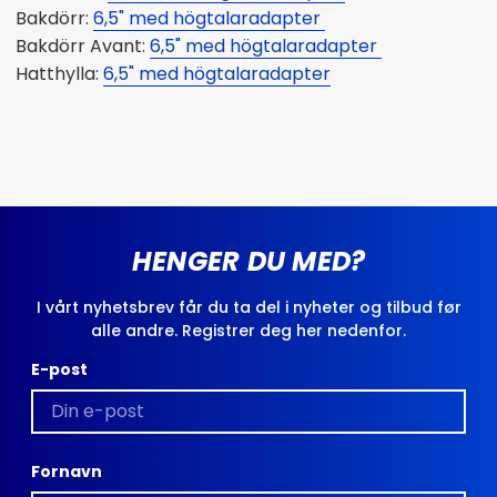
Bakdörr:
6,5" med
högtalaradapter
Bakdörr Avant:
6,5" med
högtalaradapter
Hatthylla:
6,5" med högtalaradapter
HENGER DU MED?
I vårt nyhetsbrev får du ta del i nyheter og tilbud før
alle andre. Registrer deg her nedenfor.
E-post
Fornavn