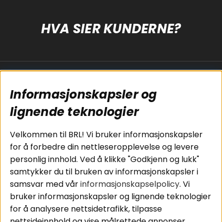
HVA SIER KUNDERNE?
Populære sider
Kundservice
Informasjonskapsler og
Koblingsguide for
Cookies
subwoofers
Kjøpsvilkår
lignende teknologier
Tilkobling av
Personvernpolicy
bilforsterker
Service / Garanti /
Velkommen til BRL! Vi bruker informasjonskapsler
Koblingsguide for
Retur
for å forbedre din nettleseropplevelse og levere
midbasser
personlig innhold. Ved å klikke "Godkjenn og lukk"
Butikker
samtykker du til bruken av informasjonskapsler i
Våre ambassadører
samsvar med vår
informasjonskapselpolicy
. Vi
- Team BRL
bruker informasjonskapsler og lignende teknologier
for å analysere nettsidetrafikk, tilpasse
nettsideinnhold og vise målrettede annonser.