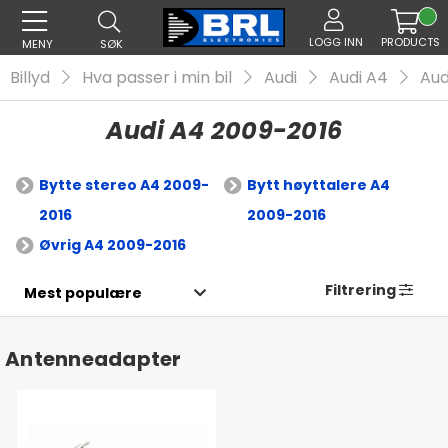
LOGG INN
PRODUCTS
MENY
SØK
Billyd
Hva passer i min bil
Audi
Audi A4
Aud
Audi A4 2009-2016
Bytte stereo A4 2009-
Bytt høyttalere A4
2016
2009-2016
Øvrig A4 2009-2016
Filtrering
Antenneadapter