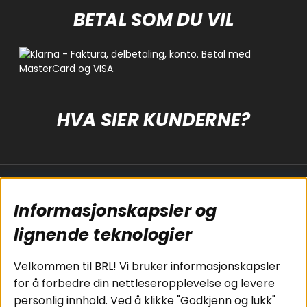
BETAL SOM DU VIL
HVA SIER KUNDERNE?
Populære sider
Kundservice
Informasjonskapsler og
Koblingsguide for
Cookies
subwoofers
Kjøpsvilkår
lignende teknologier
Tilkobling av
Personvernpolicy
bilforsterker
Service / Garanti /
Velkommen til BRL! Vi bruker informasjonskapsler
Koblingsguide for
Retur
for å forbedre din nettleseropplevelse og levere
midbasser
personlig innhold. Ved å klikke "Godkjenn og lukk"