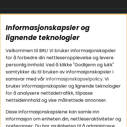
Populære sider
Kundservice
Informasjonskapsler og
Koblingsguide for
Cookies
subwoofers
Kjøpsvilkår
lignende teknologier
Tilkobling av
Personvernpolicy
bilforsterker
Service / Garanti /
Velkommen til BRL! Vi bruker informasjonskapsler
Koblingsguide for
Retur
for å forbedre din nettleseropplevelse og levere
midbasser
personlig innhold. Ved å klikke "Godkjenn og lukk"
Butikker
samtykker du til bruken av informasjonskapsler i
Våre ambassadører
samsvar med vår
informasjonskapselpolicy
. Vi
- Team BRL
bruker informasjonskapsler og lignende teknologier
for å analysere nettsidetrafikk, tilpasse
nettsideinnhold og vise målrettede annonser.
Områder
Følg oss
Disse informasjonskapslene kan samle inn
Instagram
Billyd
informasjon om enheten din, nettleseraktiviteter og
Lyd til hjemmet
Facebook
preferanser. Du har muligheten til å administrere