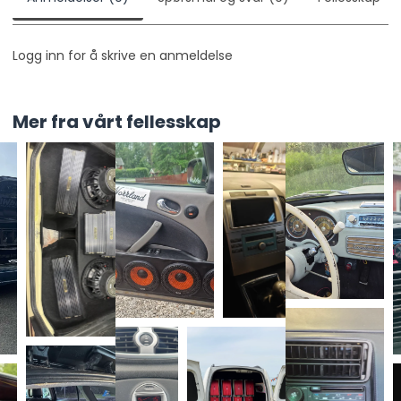
Fargeskjerm med retromodus
Den 3 tommer store TFT-skjermen kan vise
Logg inn for å skrive en anmeldelse
informasjon digitalt eller bytte til en analog
frekvensskala i klassisk stil. Det gjør stor forskjell i
eldre instrumentpaneler der moderne skjermer
Mer fra vårt fellesskap
ellers lett kan føles feil. Du får retrofølelsen når du vil
ha den, men tydelig informasjon fra DAB-radio, USB
og Bluetooth når det trengs.