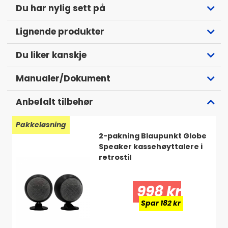
DSP og 2x14-bånds equalizer
Du har nylig sett på
Lydprofiler og loudness
4-kanals lavnivå + sub ut
Lignende produkter
4x75 W ved 2 ohm
Ekstern mikrofon følger med
Du liker kanskje
Permanent minne som bevarer innstillinger uten strøm
Støtte for rattstyring
Manualer/Dokument
Kort chassis
Flere monteringsalternativer, med og uten DIN-uttak
Anbefalt tilbehør
Pakkeløsning
2-pakning Blaupunkt Globe
Speaker kassehøyttalere i
retrostil
998 kr
Spar 182 kr