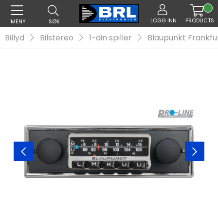
LOGG INN
PRODUCTS
MENY
SØK
Billyd
Bilstereo
1-din spiller
Blaupunkt Frankfu