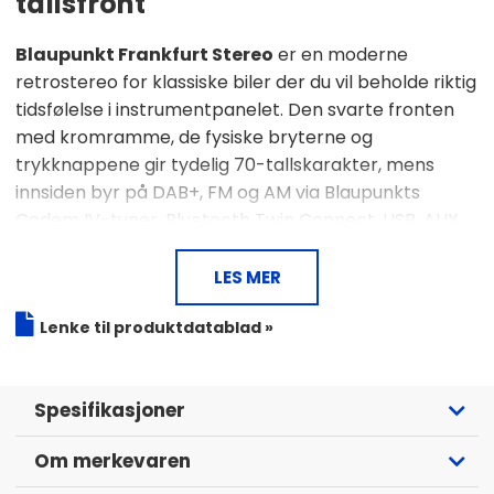
tallsfront
Blaupunkt Frankfurt Stereo
er en moderne
retrostereo for klassiske biler der du vil beholde riktig
tidsfølelse i instrumentpanelet. Den svarte fronten
med kromramme, de fysiske bryterne og
trykknappene gir tydelig 70-tallskarakter, mens
innsiden byr på DAB+, FM og AM via Blaupunkts
Codem IV-tuner, Bluetooth Twin Connect, USB, AUX,
3-tommers fargeskjerm, DSP og flere
monteringsmuligheter for eldre bilinteriører.
LES MER
Moderne retrobilstereo
Lenke til produktdatablad »
70-tallsdesign med svart front og kromramme
3-tommers fargeskjerm med analog og digital modus
FM, AM og DAB+ via Codem IV-tuner
Spesifikasjoner
Bluetooth Twin Connect med samtaler, streaming og
talestøtte
USB-A, USB-C og AUX
Om merkevaren
Støtte for MP3, WMA, FLAC, AAC, APE og WAV