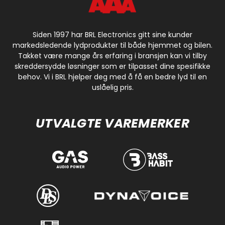
skulle tro av den klassiske fronten. DSP, 2x14-bånds
equalizer, lydprofiler, loudness, balanse, fader og
separate filtre gir gode muligheter til å tilpasse lyden
Siden 1997 har BRL Electronics gitt sine kunder
etter bilen og høyttalerne. Med 4-kanals
markedsledende lydprodukter til både hjemmet og bilen.
lavnivåutgang og separat subwooferutgang finnes
Takket være mange års erfaring i bransjen kan vi tilby
det også en god base for et mer gjennomarbeidet
skreddersydde løsninger som er tilpasset dine spesifikke
behov. Vi i BRL hjelper deg med å få en bedre lyd til en
lydbygg.
uslåelig pris.
UTVALGTE VAREMERKER
Smidig montering
Stereoen er bygget for å fungere i flere typer eldre
instrumentpaneler, både med og uten tradisjonelt
DIN-uttak. Monteringsmateriell for ulike løsninger