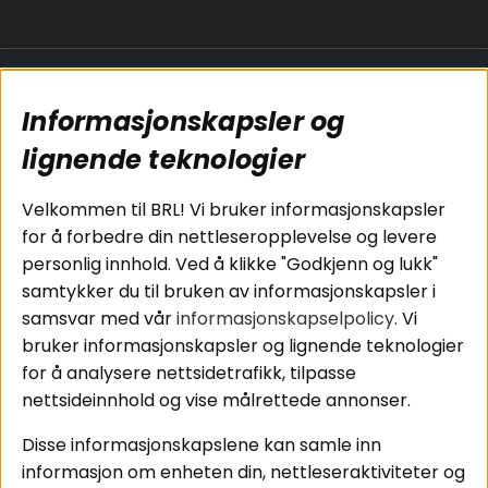
Populære sider
Kundservice
Informasjonskapsler og
Koblingsguide for
Cookies
subwoofers
Kjøpsvilkår
lignende teknologier
Tilkobling av
Personvernpolicy
bilforsterker
Service / Garanti /
Velkommen til BRL! Vi bruker informasjonskapsler
Koblingsguide for
Retur
for å forbedre din nettleseropplevelse og levere
midbasser
personlig innhold. Ved å klikke "Godkjenn og lukk"
Butikker
samtykker du til bruken av informasjonskapsler i
Våre ambassadører
samsvar med vår
informasjonskapselpolicy
. Vi
- Team BRL
bruker informasjonskapsler og lignende teknologier
for å analysere nettsidetrafikk, tilpasse
nettsideinnhold og vise målrettede annonser.
Områder
Følg oss
Disse informasjonskapslene kan samle inn
Instagram
Billyd
informasjon om enheten din, nettleseraktiviteter og
Lyd til hjemmet