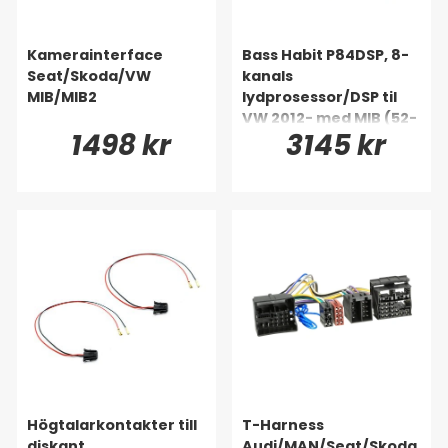
Kamerainterface
Bass Habit P84DSP, 8-
Seat/Skoda/VW
kanals
MIB/MIB2
lydprosessor/DSP til
VW 2012- med MIB (52-
1498 kr
3145 kr
pinners)
Högtalarkontakter till
T-Harness
diskant
Audi/MAN/Seat/Skoda