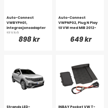
Auto-Connect
Auto-Connect
VWBYPH01,
VWPNP02, Plug N Play
integrasjonsadapter
til VW med MIB 2012-
til VAG
898 kr
649 kr
Strands LED-
INBAY Pocket VW T-