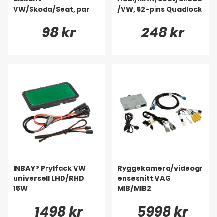
VW/Skoda/Seat, par
/VW, 52-pins Quadlock
98 kr
248 kr
INBAY® Prylfack VW
Ryggekamera/videogr
universell LHD/RHD
ensesnitt VAG
15W
MIB/MIB2
1498 kr
5998 kr