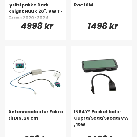
lyslistpakke Dark
Roc 10W
Knight NUUK 20", VW T-
Cross 2020-2024
4998 kr
1498 kr
Antenneadapter Fakra
INBAY® Pocket lader
til DIN, 20 cm
Cupra/Seat/Skoda/VW
, 15W