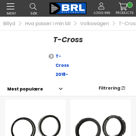
LOGG INN
PRODUCTS
MENY
SØK
Billyd
Hva passer i min bil
Volkswagen
T-Cros
T-Cross
T-
Cross
2018-
Filtrering