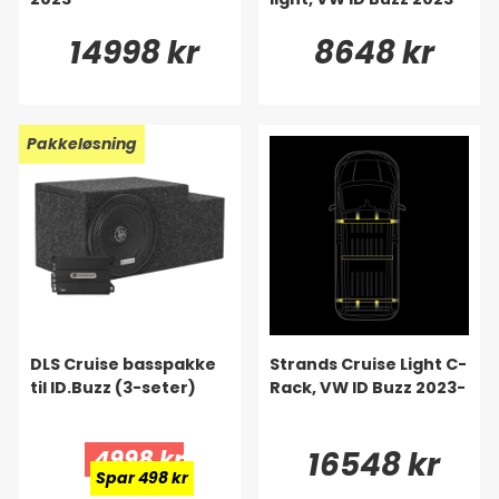
14998 kr
8648 kr
Pakkeløsning
DLS Cruise basspakke
Strands Cruise Light C-
til ID.Buzz (3-seter)
Rack, VW ID Buzz 2023-
4998 kr
16548 kr
Spar 498 kr