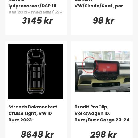
lydprosessor/DSP til
VW/Skoda/Seat, par
VW 2012- med MIB (52-
3145 kr
98 kr
pinners)
Strands Bakmontert
Brodit ProClip,
Cruise Light, VW ID
Volkswagen ID.
Buzz 2023-
Buzz/Buzz Cargo 23-24
8648 kr
298 kr