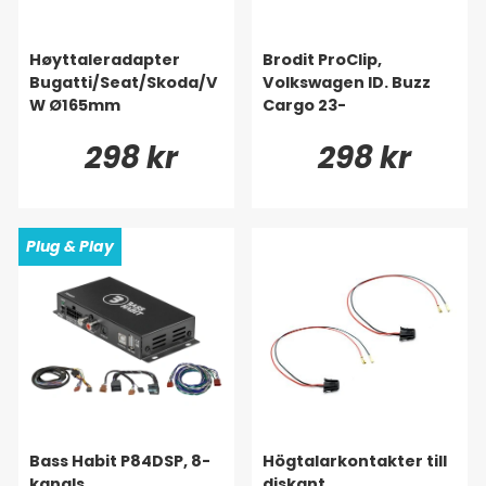
Høyttaleradapter
Brodit ProClip,
Bugatti/Seat/Skoda/V
Volkswagen ID. Buzz
W Ø165mm
Cargo 23-
298 kr
298 kr
Plug & Play
Bass Habit P84DSP, 8-
Högtalarkontakter till
kanals
diskant