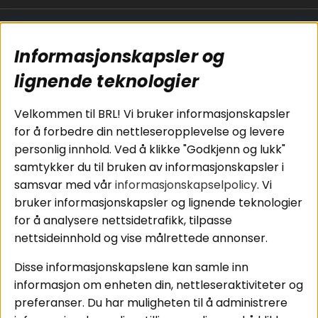
Populære sider
Kundservice
Informasjonskapsler og
Koblingsguide for
Cookies
subwoofers
Kjøpsvilkår
lignende teknologier
Tilkobling av
Personvernpolicy
bilforsterker
Service / Garanti /
Velkommen til BRL! Vi bruker informasjonskapsler
Koblingsguide for
Retur
for å forbedre din nettleseropplevelse og levere
midbasser
personlig innhold. Ved å klikke "Godkjenn og lukk"
Butikker
samtykker du til bruken av informasjonskapsler i
Våre ambassadører
samsvar med vår
informasjonskapselpolicy
. Vi
- Team BRL
bruker informasjonskapsler og lignende teknologier
for å analysere nettsidetrafikk, tilpasse
nettsideinnhold og vise målrettede annonser.
Områder
Følg oss
Disse informasjonskapslene kan samle inn
Instagram
Billyd
informasjon om enheten din, nettleseraktiviteter og
Lyd til hjemmet
Facebook
preferanser. Du har muligheten til å administrere
Pakkeløsninger