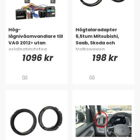
Hög-
Högtalaradapter
lågnivåomvandlare till
6,5tum Mitsubishi,
VAG 2012> utan
Saab, Skoda och
originalslutsteg
Volkswagen
1096 kr
198 kr
(2)
(2)