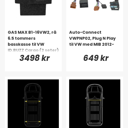
GAS MAX B1-16VW2, rå
Auto-Connect
6.5 tommers
VWPNP02, Plug N Play
basskasse til VW
til VW med MIB 2012-
ID.BUZZ Cargo (2 seter)
3498 kr
649 kr