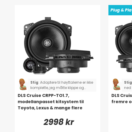
Plug & Pl
Stig
:
Adaptere til høyttalerne er ikke
Stig
komplette, jeg måtte klippe og
ned 
lodde to av høyttalerne. Gjelder
komp
DLS Cruise CRPP-TO1.7,
DLS Cruis
Toyota Rav4.
mang
modellanpasset kitsystem til
fremre o
lodd
Toyota, Lexus & mange flere
og s
2998 kr