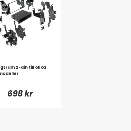
sram 2-din till olika
modeller
698 kr