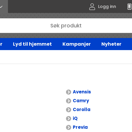
Logg inn
r
Lyd til hjemmet
Kampanjer
Nyheter
Avensis
Camry
Corolla
iQ
Previa