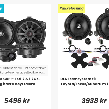
ay
Pakkeløsning
:
Fantastisk lyd. Det som trekker
karakteren er at settet ikke var
lett. To adapterkabler
e CRPP-TO1.7 & 1.7CX,
DLS Framsystem til
let, så jeg måtte klippe og
g bakre høyttalere
Toyota/Lexus/Subaru m.fl
e i stedet for å bare plugge inn
pille. (Toyota Rav4)
5496 kr
3938 kr