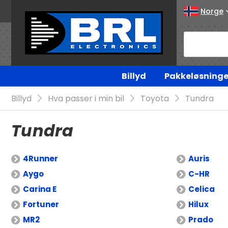
Norge
Billyd
Pakkeløsninge
Billyd
Hva passer i min bil
Toyota
Tundra
Tundra
4Runner
Auris
Aygo
C-HR
Carina E
Celica
Fortuner
Hilux
MR2
Prado