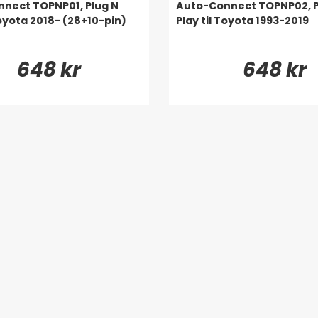
nect TOPNP01, Plug N
Auto-Connect TOPNP02, P
Toyota 2018- (28+10-pin)
Play til Toyota 1993-2019
648 kr
648 kr