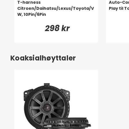
T-harness
Auto-Con
Citroen/Daihatsu/Lexus/Toyota/V
Play til 
W, 10Pin/6Pin
298 kr
Koaksialhøyttaler