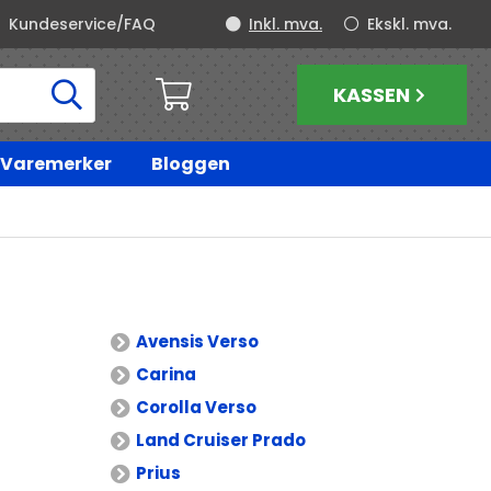
Kundeservice/FAQ
Inkl. mva.
Ekskl. mva.
KASSEN
Varemerker
Bloggen
Avensis Verso
Carina
Corolla Verso
Land Cruiser Prado
Prius