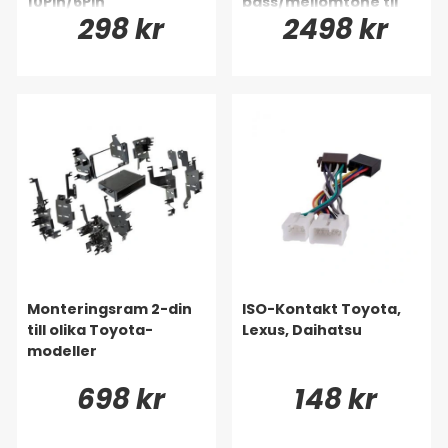
10Pin/6Pin
bass/mellomtone til
298 kr
2498 kr
Toyota & Lexus
Monteringsram 2-din
ISO-Kontakt Toyota,
till olika Toyota-
Lexus, Daihatsu
modeller
698 kr
148 kr