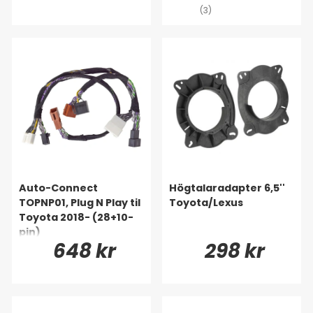
(3)
Auto-Connect
Högtalaradapter 6,5''
TOPNP01, Plug N Play til
Toyota/Lexus
Toyota 2018- (28+10-
pin)
648 kr
298 kr