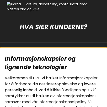
HVA SIER KUNDERNE?
Populære sider
Kundservice
Informasjonskapsler og
Koblingsguide for
Cookies
subwoofers
Kjøpsvilkår
lignende teknologier
Tilkobling av
Personvernpolicy
bilforsterker
Service / Garanti /
Velkommen til BRL! Vi bruker informasjonskapsler
Koblingsguide for
Retur
for å forbedre din nettleseropplevelse og levere
midbasser
personlig innhold. Ved å klikke "Godkjenn og lukk"
Butikker
samtykker du til bruken av informasjonskapsler i
Våre ambassadører
samsvar med vår
informasjonskapselpolicy
. Vi