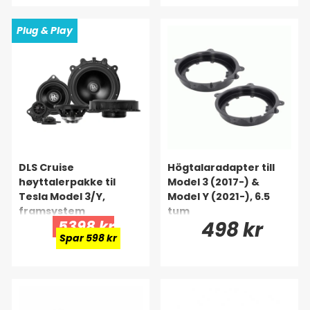
Plug & Play
DLS Cruise
Högtalaradapter till
høyttalerpakke til
Model 3 (2017-) &
Tesla Model 3/Y,
Model Y (2021-), 6.5
framsystem
tum
5398 kr
498 kr
Spar 598 kr