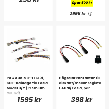
Spar 500 kr
2998 kr
PAC Audio LPHTSL01,
Högtalarkontakter till
SOT-kablage till Tesla
diskant/mellanregiste
Model 3/Y (Premium
r Audi/Tesla, par
Sound)
1595 kr
398 kr