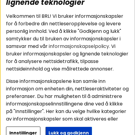
subwoofers
Kjøpsvilkår
lignende teknologier
Tilkobling av
Personvernpolicy
bilforsterker
Service / Garanti /
Velkommen til BRL! Vi bruker informasjonskapsler
Koblingsguide for
Retur
for å forbedre din nettleseropplevelse og levere
midbasser
personlig innhold. Ved å klikke "Godkjenn og lukk"
Butikker
samtykker du til bruken av informasjonskapsler i
Våre ambassadører
samsvar med vår
informasjonskapselpolicy
. Vi
- Team BRL
bruker informasjonskapsler og lignende teknologier
for å analysere nettsidetrafikk, tilpasse
nettsideinnhold og vise målrettede annonser.
Områder
Følg oss
Disse informasjonskapslene kan samle inn
Instagram
Billyd
informasjon om enheten din, nettleseraktiviteter og
Lyd til hjemmet
Facebook
preferanser. Du har muligheten til å administrere
Pakkeløsninger
informasjonskapselinnstillingene dine ved å klikke
Youtube
Hva passer i bilen
på "Innstillinger". Her kan du velge hvilke kategorier
Tiktok
av informasjonskapsler som skal aktiveres eller
deaktiveres. Vær oppmerksom på at deaktivering
Innstillinger
Lukk og godkjenn
av noen informasjonskapsler kan påvirke