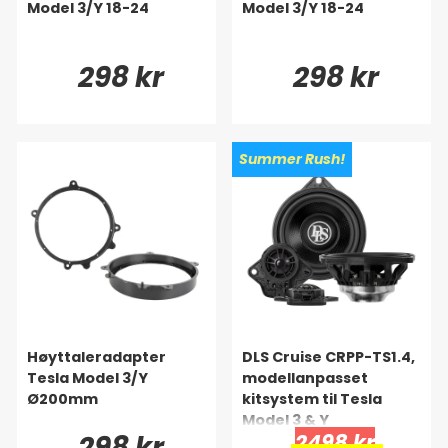
Model 3/Y 18-24
Model 3/Y 18-24
298 kr
298 kr
Summer Rush!
Høyttaleradapter
DLS Cruise CRPP-TS1.4,
Tesla Model 3/Y
modellanpasset
Ø200mm
kitsystem til Tesla
Model 3 & Y
298 kr
2498 kr