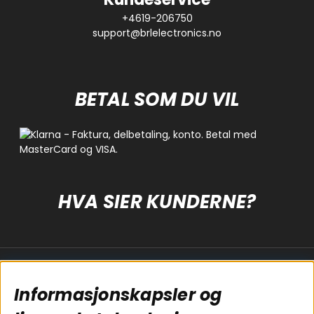
+4619-206750
support@brlelectronics.no
BETAL SOM DU VIL
HVA SIER KUNDERNE?
Populære sider
Kundservice
Informasjonskapsler og
Koblingsguide for
Cookies