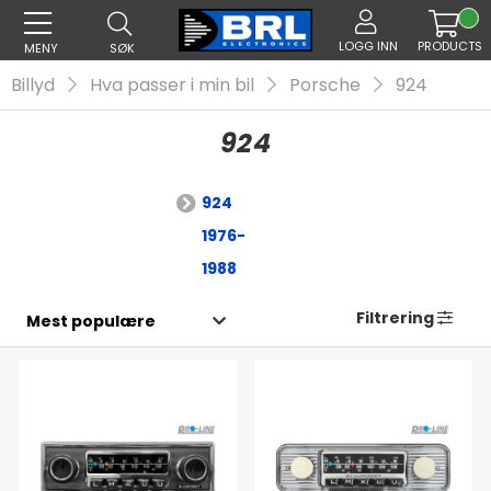
LOGG INN
PRODUCTS
MENY
SØK
Billyd
Hva passer i min bil
Porsche
924
924
924
1976-
1988
Filtrering