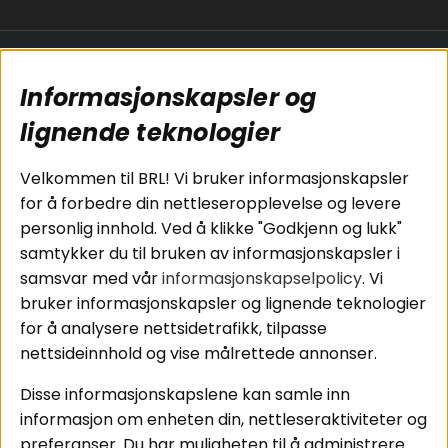
Populære sider
Kundservice
Informasjonskapsler og
Koblingsguide for
Cookies
subwoofers
Kjøpsvilkår
lignende teknologier
Tilkobling av
Personvernpolicy
bilforsterker
Service / Garanti /
Velkommen til BRL! Vi bruker informasjonskapsler
Koblingsguide for
Retur
for å forbedre din nettleseropplevelse og levere
midbasser
personlig innhold. Ved å klikke "Godkjenn og lukk"
Butikker
samtykker du til bruken av informasjonskapsler i
Våre ambassadører
samsvar med vår
informasjonskapselpolicy
. Vi
- Team BRL
bruker informasjonskapsler og lignende teknologier
for å analysere nettsidetrafikk, tilpasse
nettsideinnhold og vise målrettede annonser.
Områder
Følg oss
Disse informasjonskapslene kan samle inn
Instagram
Billyd
informasjon om enheten din, nettleseraktiviteter og
Lyd til hjemmet
Facebook
preferanser. Du har muligheten til å administrere