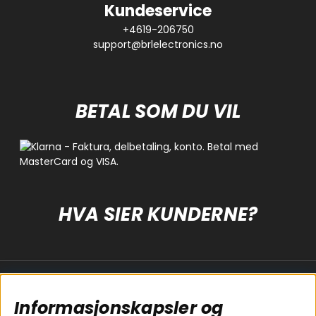
Kundeservice
+4619-206750
support@brlelectronics.no
BETAL SOM DU VIL
HVA SIER KUNDERNE?
Populære sider
Kundservice
Informasjonskapsler og
Koblingsguide for
Cookies