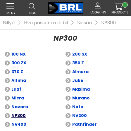
LOGG INN
PRODUCTS
MENY
SØK
Billyd
Hva passer i min bil
Nissan
NP300
NP300
100 NX
200 SX
300 ZX
350 Z
370 Z
Almera
Altima
Juke
Leaf
Maxima
Micra
Murano
Navara
Note
NP300
NV200
NV400
Pathfinder