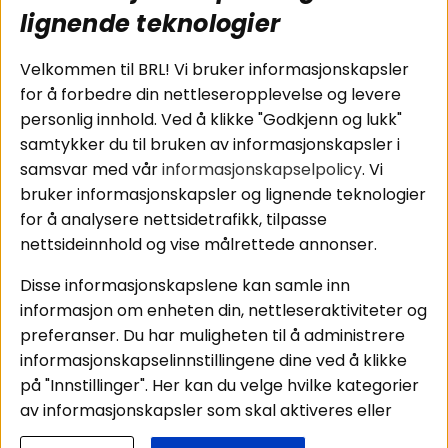
subwoofers
Kjøpsvilkår
lignende teknologier
Tilkobling av
Personvernpolicy
bilforsterker
Service / Garanti /
Velkommen til BRL! Vi bruker informasjonskapsler
Koblingsguide for
Retur
for å forbedre din nettleseropplevelse og levere
midbasser
personlig innhold. Ved å klikke "Godkjenn og lukk"
Butikker
samtykker du til bruken av informasjonskapsler i
Våre ambassadører
samsvar med vår
informasjonskapselpolicy
. Vi
- Team BRL
bruker informasjonskapsler og lignende teknologier
for å analysere nettsidetrafikk, tilpasse
nettsideinnhold og vise målrettede annonser.
Områder
Følg oss
Disse informasjonskapslene kan samle inn
Instagram
Billyd
informasjon om enheten din, nettleseraktiviteter og
Lyd til hjemmet
Facebook
preferanser. Du har muligheten til å administrere
Pakkeløsninger
informasjonskapselinnstillingene dine ved å klikke
Youtube
Hva passer i bilen
på "Innstillinger". Her kan du velge hvilke kategorier
Tiktok
av informasjonskapsler som skal aktiveres eller
deaktiveres. Vær oppmerksom på at deaktivering