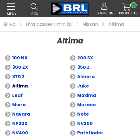
LOGG INN
PRODUCTS
MENY
SØK
Billyd
Hva passer i min bil
Nissan
Altima
Altima
100 NX
200 SX
300 ZX
350 Z
370 Z
Almera
Altima
Juke
Leaf
Maxima
Micra
Murano
Navara
Note
NP300
NV200
NV400
Pathfinder