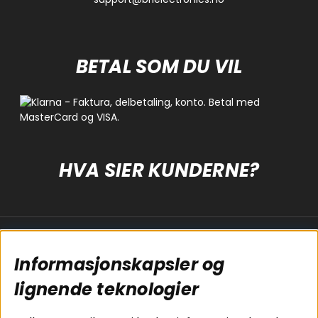
BETAL SOM DU VIL
HVA SIER KUNDERNE?
Populære sider
Kundservice
Informasjonskapsler og
Koblingsguide for
Cookies
subwoofers
Kjøpsvilkår
lignende teknologier
Tilkobling av
Personvernpolicy