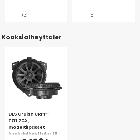
(Toyota Rav4)
(2)
(2)
Koaksialhøyttaler
DLS Cruise CRPP-
TO1.7CX,
modeltilpasset
koaksialhøyttaler til