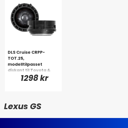
DLS Cruise CRPP-
TOT.25,
modelltilpasset
diskant til Toyota &
1298 kr
Lexus m.fl
Lexus GS