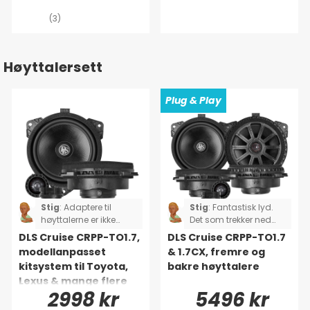
(3)
Høyttalersett
Plug & Play
Stig
:
Adaptere til
Stig
:
Fantastisk lyd.
høyttalerne er ikke
Det som trekker ned
komplette, jeg måtte
karakteren er at settet
DLS Cruise CRPP-TO1.7,
DLS Cruise CRPP-TO1.7
klippe og lodde to av
ikke var komplett. To
modellanpasset
& 1.7CX, fremre og
høyttalerne. Gjelder
adapterkabler
kitsystem til Toyota,
bakre høyttalere
Toyota Rav4.
manglet, så jeg måtte
Lexus & mange flere
klippe og lodde i
2998 kr
5496 kr
stedet for å bare
plugge inn og spille.