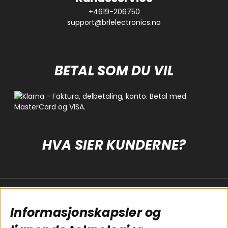
+4619-206750
support@brlelectronics.no
BETAL SOM DU VIL
HVA SIER KUNDERNE?
Populære sider
Kundservice
Informasjonskapsler og
Koblingsguide for
Cookies
subwoofers
Kjøpsvilkår