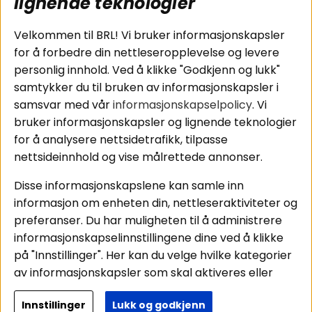
lignende teknologier
Tilkobling av
Personvernpolicy
bilforsterker
Service / Garanti /
Velkommen til BRL! Vi bruker informasjonskapsler
Koblingsguide for
Retur
for å forbedre din nettleseropplevelse og levere
midbasser
personlig innhold. Ved å klikke "Godkjenn og lukk"
Butikker
samtykker du til bruken av informasjonskapsler i
Våre ambassadører
samsvar med vår
informasjonskapselpolicy
. Vi
- Team BRL
bruker informasjonskapsler og lignende teknologier
for å analysere nettsidetrafikk, tilpasse
nettsideinnhold og vise målrettede annonser.
Områder
Følg oss
Disse informasjonskapslene kan samle inn
Instagram
Billyd
informasjon om enheten din, nettleseraktiviteter og
Lyd til hjemmet
Facebook
preferanser. Du har muligheten til å administrere
Pakkeløsninger
informasjonskapselinnstillingene dine ved å klikke
Youtube
Hva passer i bilen
på "Innstillinger". Her kan du velge hvilke kategorier
Tiktok
av informasjonskapsler som skal aktiveres eller
deaktiveres. Vær oppmerksom på at deaktivering
Innstillinger
Lukk og godkjenn
av noen informasjonskapsler kan påvirke