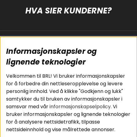
HVA SIER KUNDERNE?
Populære sider
Kundservice
Informasjonskapsler og
Koblingsguide for
Cookies
subwoofers
Kjøpsvilkår
lignende teknologier
Tilkobling av
Personvernpolicy
bilforsterker
Service / Garanti /
Velkommen til BRL! Vi bruker informasjonskapsler
Koblingsguide for
Retur
for å forbedre din nettleseropplevelse og levere
midbasser
personlig innhold. Ved å klikke "Godkjenn og lukk"
Butikker
samtykker du til bruken av informasjonskapsler i
Våre ambassadører
samsvar med vår
informasjonskapselpolicy
. Vi
- Team BRL
bruker informasjonskapsler og lignende teknologier
for å analysere nettsidetrafikk, tilpasse
nettsideinnhold og vise målrettede annonser.
Områder
Følg oss