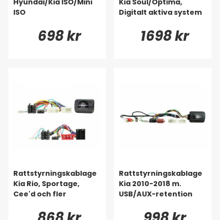
Hyundai/Kia ISO/Mini
Kia Soul/Optima,
ISO
Digitalt aktiva system
698 kr
1698 kr
Rattstyrningskablage
Rattstyrningskablage
Kia Rio, Sportage,
Kia 2010-2018 m.
Cee'd och fler
USB/AUX-retention
868 kr
998 kr