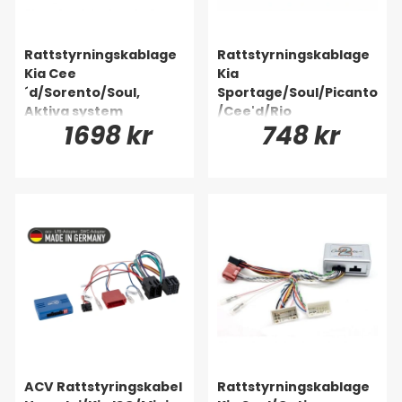
Rattstyrningskablage
Rattstyrningskablage
Kia Cee
Kia
´d/Sorento/Soul,
Sportage/Soul/Picanto
Aktiva system
/Cee'd/Rio
1698 kr
748 kr
ACV Rattstyringskabel
Rattstyrningskablage