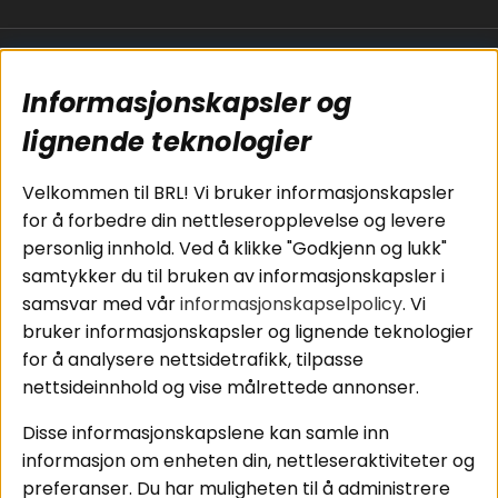
Populære sider
Kundservice
Informasjonskapsler og
Koblingsguide for
Cookies
subwoofers
Kjøpsvilkår
lignende teknologier
Tilkobling av
Personvernpolicy
bilforsterker
Service / Garanti /
Velkommen til BRL! Vi bruker informasjonskapsler
Koblingsguide for
Retur
for å forbedre din nettleseropplevelse og levere
midbasser
personlig innhold. Ved å klikke "Godkjenn og lukk"
Butikker
samtykker du til bruken av informasjonskapsler i
Våre ambassadører
samsvar med vår
informasjonskapselpolicy
. Vi
- Team BRL
bruker informasjonskapsler og lignende teknologier
for å analysere nettsidetrafikk, tilpasse
nettsideinnhold og vise målrettede annonser.
Områder
Følg oss
Disse informasjonskapslene kan samle inn
Instagram
Billyd
informasjon om enheten din, nettleseraktiviteter og
Lyd til hjemmet
Facebook
preferanser. Du har muligheten til å administrere