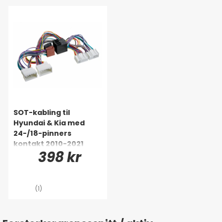
SOT-kabling til
Hyundai & Kia med
24-/18-pinners
kontakt 2010-2021
398 kr
(1)