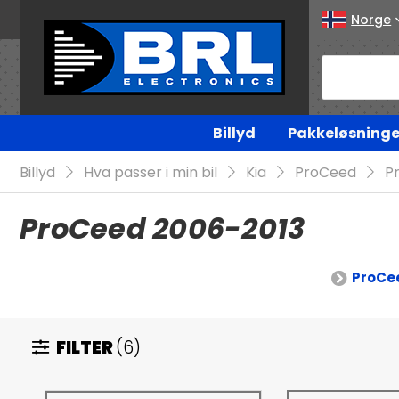
Norge
Billyd
Pakkeløsninge
Billyd
Hva passer i min bil
Kia
ProCeed
P
ProCeed 2006-2013
ProCe
FILTER
(6)