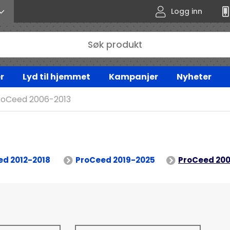
Logg inn
r
Lyd til hjemmet
Kampanjer
Nyheter
roCeed 2006-2013
ed 2012-2018
ProCeed 2019-2025
ProCeed 200