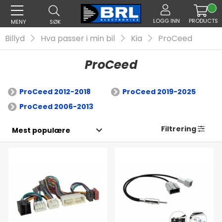
LOGG INN
PRODUCTS
MENY
SØK
Billyd
Hva passer i min bil
Kia
ProCeed
ProCeed
ProCeed 2012-2018
ProCeed 2019-2025
ProCeed 2006-2013
Filtrering