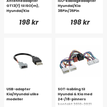
Antenneadapter
ISO-kablageadapter
GT13(f) til ISO(m),
Hyundai/Kia
Hyundai/Kia
38Pin/35Pin
198 kr
198 kr
USB-adapter
SOT-kabling til
Kia/Hyundai ulike
Hyundai & Kia med
modeller
24-/18-pinners
kontakt 2010-2021