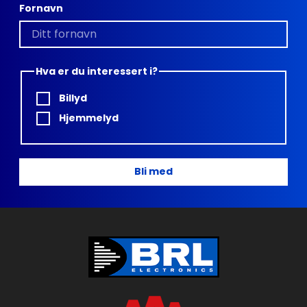
Fornavn
Hva er du interessert i?
Billyd
Hjemmelyd
Bli med