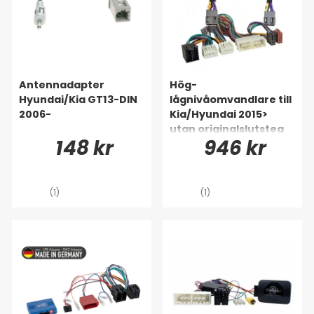
Antennadapter
Hög-
Hyundai/Kia GT13-DIN
lågnivåomvandlare till
2006-
Kia/Hyundai 2015>
utan originalslutsteg
148 kr
946 kr
(1)
(1)