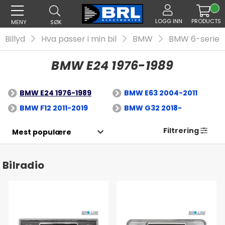
LOGG INN
PRODUCTS
MENY
SØK
Billyd
Hva passer i min bil
BMW
BMW 6-serie
BMW E24 1976-1989
BMW E24 1976-1989
BMW E63 2004-2011
BMW F12 2011-2019
BMW G32 2018-
Filtrering
Bilradio