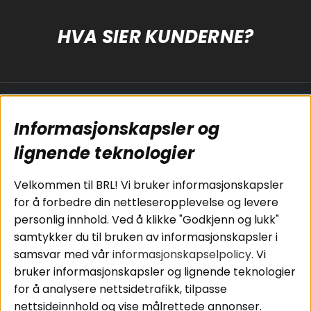
HVA SIER KUNDERNE?
Populære sider
Kundservice
Informasjonskapsler og
Koblingsguide for
Cookies
subwoofers
Kjøpsvilkår
lignende teknologier
Tilkobling av
Personvernpolicy
bilforsterker
Service / Garanti /
Velkommen til BRL! Vi bruker informasjonskapsler
Koblingsguide for
Retur
for å forbedre din nettleseropplevelse og levere
midbasser
personlig innhold. Ved å klikke "Godkjenn og lukk"
Butikker
samtykker du til bruken av informasjonskapsler i
Våre ambassadører
samsvar med vår
informasjonskapselpolicy
. Vi
- Team BRL
bruker informasjonskapsler og lignende teknologier
for å analysere nettsidetrafikk, tilpasse
nettsideinnhold og vise målrettede annonser.