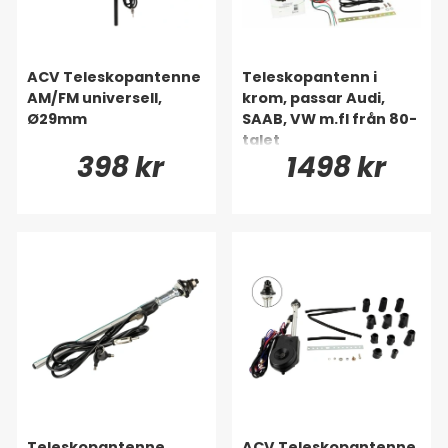
ACV Teleskopantenne
Teleskopantenn i
AM/FM universell,
krom, passar Audi,
Ø29mm
SAAB, VW m.fl från 80-
talet
398 kr
1498 kr
Teleskopantenne
ACV Teleskopantenne