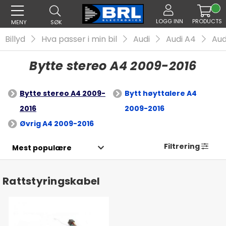
LOGG INN
PRODUCTS
MENY
SØK
Billyd
Hva passer i min bil
Audi
Audi A4
Aud
Bytte stereo A4 2009-2016
Bytte stereo A4 2009-
Bytt høyttalere A4
2016
2009-2016
Øvrig A4 2009-2016
Filtrering
Rattstyringskabel