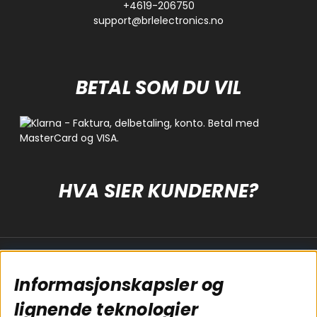
+4619-206750
support@brlelectronics.no
BETAL SOM DU VIL
HVA SIER KUNDERNE?
Populære sider
Kundservice
Informasjonskapsler og
Koblingsguide for
Cookies
subwoofers
Kjøpsvilkår
lignende teknologier