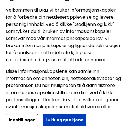
Tilkobling av
Personvernpolicy
bilforsterker
Service / Garanti /
Velkommen til BRL! Vi bruker informasjonskapsler
Koblingsguide for
Retur
for å forbedre din nettleseropplevelse og levere
midbasser
personlig innhold. Ved å klikke "Godkjenn og lukk"
Butikker
samtykker du til bruken av informasjonskapsler i
Våre ambassadører
samsvar med vår
informasjonskapselpolicy
. Vi
- Team BRL
bruker informasjonskapsler og lignende teknologier
for å analysere nettsidetrafikk, tilpasse
nettsideinnhold og vise målrettede annonser.
Områder
Følg oss
Disse informasjonskapslene kan samle inn
Instagram
Billyd
informasjon om enheten din, nettleseraktiviteter og
Lyd til hjemmet
Facebook
preferanser. Du har muligheten til å administrere
Pakkeløsninger
informasjonskapselinnstillingene dine ved å klikke
Youtube
Hva passer i bilen
på "Innstillinger". Her kan du velge hvilke kategorier
Tiktok
av informasjonskapsler som skal aktiveres eller
deaktiveres. Vær oppmerksom på at deaktivering
Innstillinger
Lukk og godkjenn
av noen informasjonskapsler kan påvirke
Copyright © 2026 - BRL Electronics