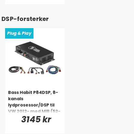
DSP-forsterker
Plug & Play
Bass Habit P84DSP, 8-
kanals
lydprosessor/DSP til
VW 2012- med MIB (52-
3145 kr
pinners)