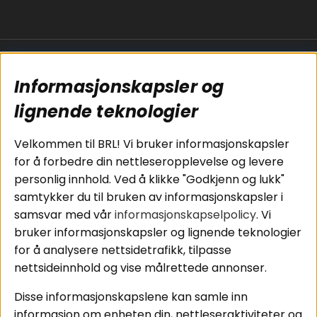
Populære sider
Kundservice
Informasjonskapsler og
Koblingsguide for
Cookies
subwoofers
Kjøpsvilkår
lignende teknologier
Tilkobling av
Personvernpolicy
bilforsterker
Service / Garanti /
Velkommen til BRL! Vi bruker informasjonskapsler
Koblingsguide for
Retur
for å forbedre din nettleseropplevelse og levere
midbasser
personlig innhold. Ved å klikke "Godkjenn og lukk"
Butikker
samtykker du til bruken av informasjonskapsler i
Våre ambassadører
samsvar med vår
informasjonskapselpolicy
. Vi
- Team BRL
bruker informasjonskapsler og lignende teknologier
for å analysere nettsidetrafikk, tilpasse
nettsideinnhold og vise målrettede annonser.
Områder
Følg oss
Disse informasjonskapslene kan samle inn
Instagram
Billyd
informasjon om enheten din, nettleseraktiviteter og