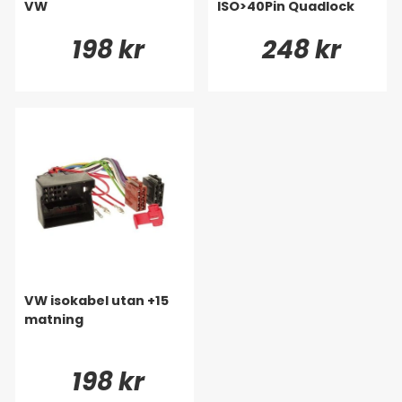
VW
ISO>40Pin Quadlock
198 kr
248 kr
VW isokabel utan +15
matning
198 kr