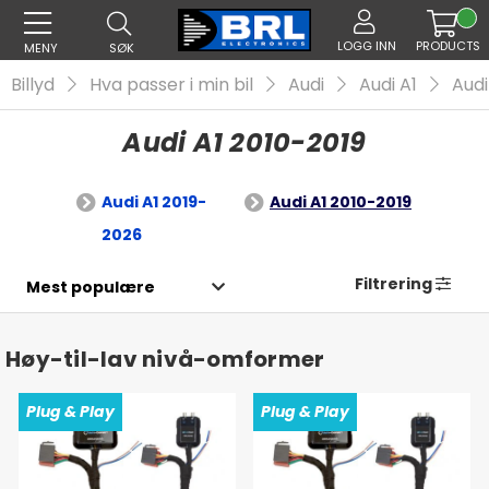
LOGG INN
PRODUCTS
MENY
SØK
Billyd
Hva passer i min bil
Audi
Audi A1
Audi
Audi A1 2010-2019
Audi A1 2019-
Audi A1 2010-2019
2026
Filtrering
Høy-til-lav nivå-omformer
Plug & Play
Plug & Play