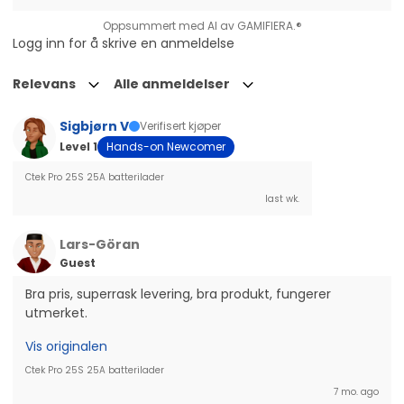
Oppsummert med AI av GAMIFIERA.®
Logg inn for å skrive en anmeldelse
Relevans
Alle anmeldelser
Sigbjørn V
Verifisert kjøper
Level 1
Hands-on Newcomer
Ctek Pro 25S 25A batterilader
last wk.
Lars-Göran
Guest
Bra pris, superrask levering, bra produkt, fungerer 
utmerket.
Vis originalen
Ctek Pro 25S 25A batterilader
7 mo. ago