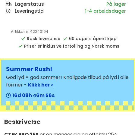
Lagerstatus
Leveringstid
1-4 arbeidsdager
Artikkelnr:
42240194
Rask leveranse
60 dagers åpent kjøp
Priser er inklusive fortolling og Norsk moms
Summer Rush!
God lyd = god sommer! Knallgode tilbud på lyd i alle
former -
Klikk her >
16
08
46
56
Beskrivelse
CTEK PRO 25S
er en mangesidig og effektiv 25A