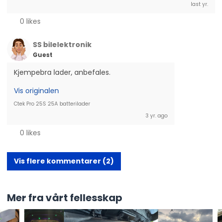
last yr.
0 likes
SS bilelektronik
Guest
Kjempebra lader, anbefales.
Vis originalen
Ctek Pro 25S 25A batterilader
3 yr. ago
0 likes
Vis flere kommentarer (2)
Mer fra vårt fellesskap