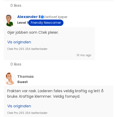
0 likes
Alexander E
Verifisert kjøper
Level 1
Friendly Newcomer
Gjør jobben som Ctek pleier.
Vis originalen
Ctek Pro 25S 25A batterilader
10 mo. ago
0 likes
Thomas
Guest
Frakten var rask. Laderen føles veldig kraftig og lett å 
bruke. Kraftige klemmer. Veldig fornøyd.
Vis originalen
Ctek Pro 25S 25A batterilader