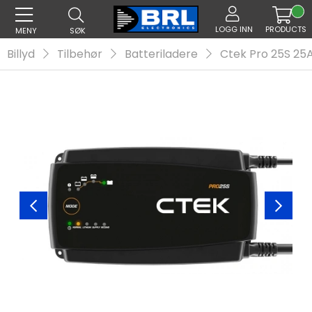
LOGG INN
PRODUCTS
MENY
SØK
Billyd
Tilbehør
Batteriladere
Ctek Pro 25S 25A