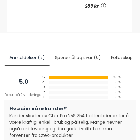
289 kr
Anmeldelser (7)
Spørsmål og svar (0)
Fellesskap
5
100%
5.0
4
0%
3
0%
2
0%
Basert på 7 vurderinger
1
0%
Hva sier våre kunder?
Kunder skryter av Ctek Pro 25S 25A batteriladeren for å
være kraftig, enkel i bruk og pålitelig. Mange nevner
også rask levering og den gode kvaliteten man
forventer fra Ctek-produkter.