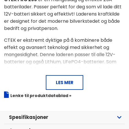
batterilader. Passer perfekt for deg som vil lade ditt
12V-batteri sikkert og effektivt! Laderens kraftkilde
er designet for det moderne bilverkstedet og både
bedrift og privatperson.
CTEK er ekstremt dyktige på å kombinere både
effekt og avansert teknologi med sikkerhet og
mangesidighet. Denne laderen passer til alle 12V-
batterier og også Lithium, LiFePO4-batterier. Som
gjør dette til den perfekte batteriladeren for deg og
din bil!
LES MER
Den avanserte teknologien sikkerhetsstiller en rask
og sikker lading for det spesifikke batteriets behov!
Lenke til produktdatablad »
For blybatterier har PRO 25S et dedikert RECOND-
program som gjenoppretter batteriets kapasitet.
Spesifikasjoner
SUPPLY-modusen innebærer at laderen
diagnostiserer og feilsøker batteriet gjennom en