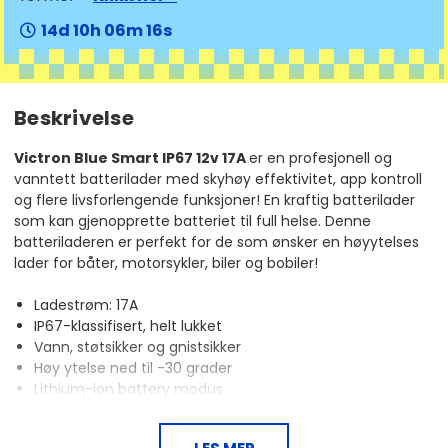
14
10
06
16
Beskrivelse
Victron Blue Smart IP67 12v 17A
er en profesjonell og
vanntett batterilader med skyhøy effektivitet, app kontroll
og flere livsforlengende funksjoner! En kraftig batterilader
som kan gjenopprette batteriet til full helse. Denne
batteriladeren er perfekt for de som ønsker en høyytelses
lader for båter, motorsykler, biler og bobiler!
Ladestrøm: 17A
IP67-klassifisert, helt lukket
Vann, støtsikker og gnistsikker
Høy ytelse ned til -30 grader
Lithium-ion battery modus
Beskyttelse mot overoppheting
Gjenoppliver tomme batterier