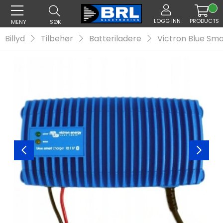
LOGG INN
PRODUCTS
MENY
SØK
Billyd
Tilbehør
Batteriladere
Victron Blue Sma