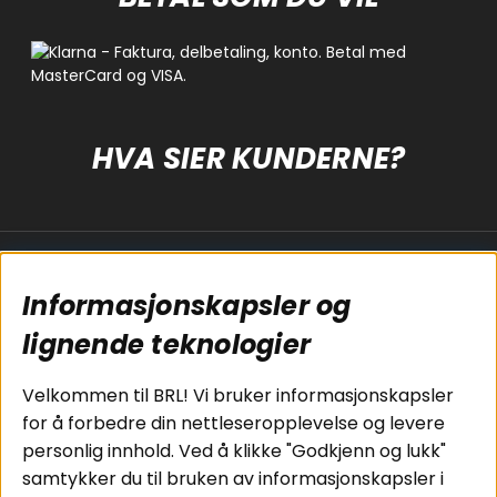
HVA SIER KUNDERNE?
Populære sider
Kundservice
Informasjonskapsler og
Koblingsguide for
Cookies
lignende teknologier
subwoofers
Kjøpsvilkår
Tilkobling av
Personvernpolicy
bilforsterker
Service / Garanti /
Velkommen til BRL! Vi bruker informasjonskapsler
Koblingsguide for
Retur
for å forbedre din nettleseropplevelse og levere
midbasser
personlig innhold. Ved å klikke "Godkjenn og lukk"
Butikker
samtykker du til bruken av informasjonskapsler i