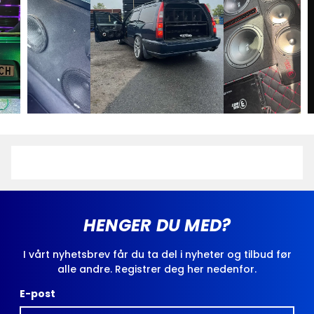
fasen av ladingen (testfasen) og kompensere for
temperaturen under ladeprosessen. Temperaturen
måles igjen når laderen er innstilt på lav strøm under
flyte eller lagring. Spesielle innstillinger for kalde eller
varme omgivelser trenger derfor ikke gjøres.
HENGER DU MED?
I vårt nyhetsbrev får du ta del i nyheter og tilbud før
alle andre. Registrer deg her nedenfor.
E-post