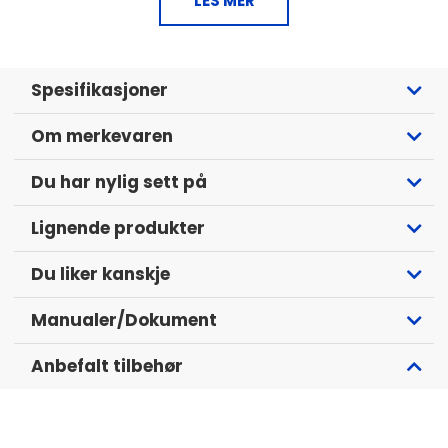
LES MER
App Kontroll via Victron Connect
Kan brukes som strømforsyning
Spesifikasjoner
Om merkevaren
Du har nylig sett på
Lignende produkter
Du liker kanskje
Manualer/Dokument
Anbefalt tilbehør
Lad batteriene dine til perfekt stand!
Victron Blue Smart bruker en unik fem-trinns lader