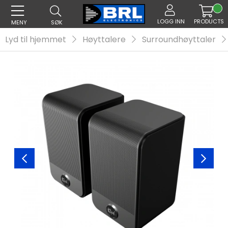
LOGG INN
PRODUCTS
MENY
SØK
Lyd til hjemmet
Høyttalere
Surroundhøyttaler