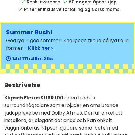
Rask leveranse
60 dagers åpent kjøp
Priser er inklusive fortolling og Norsk moms
Summer Rush!
God lyd = god sommer! Knallgode tilbud på lyd i alle
former -
Klikk her >
14
17
46
35
Beskrivelse
Klipsch Flexus SURR 100
är en trådlös
surroundhögtalare som erbjuder en omslutande
ljudupplevelse med Dolby Atmos. Den är enkel att
installera, är elegant designad och kan enkelt
väggmonteras. Klipsch djupare samarbete med