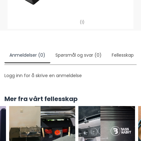
krävs mellan din soundbar och surroundhögtalare.
Eftersom kontrollerna, strömmen och LED-ljusen är
snyggt dolda, finns det ingen lysande blå lampa som
(1)
distraherar i ett kolsvart rum - du kan istället
fokusera på det fantastiska ljudet.
Anmeldelser (0)
Spørsmål og svar (0)
Fellesskap
Logg inn for å skrive en anmeldelse
Mer fra vårt fellesskap