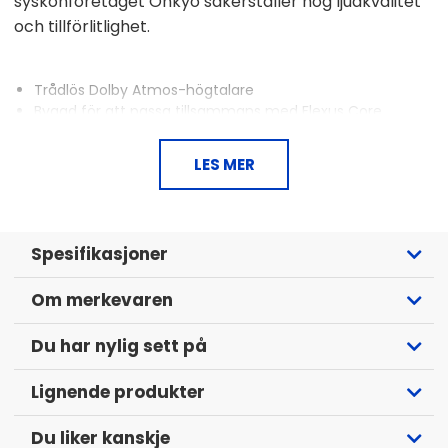
syskonföretaget Onkyo säkerställer hög ljudkvalitet
och tillförlitlighet.
Trådlös Dolby Atmos-högtalare
Byggd för att passa tillsammans med Flexus Core
100/200 samt Sub 100
Välspelande - framtagen i samarbete med Onkyo
LES MER
Enkel att parkoppla - ett knapptryck är allt som krävs
Kan monteras på vägg via 1/4" gänga
Säljs parvis
Spesifikasjoner
Om merkevaren
Du har nylig sett på
Lignende produkter
Du liker kanskje