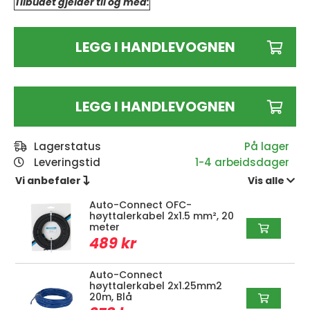
Tilbudet gjelder til og med:
LEGG I HANDLEVOGNEN
LEGG I HANDLEVOGNEN
Lagerstatus
Leveringstid
1-4 arbeidsdager
Vi anbefaler 
Vis alle 
Auto-Connect OFC-
høyttalerkabel 2x1.5 mm², 20
meter
489 kr
Auto-Connect
høyttalerkabel 2x1.25mm2
20m, Blå