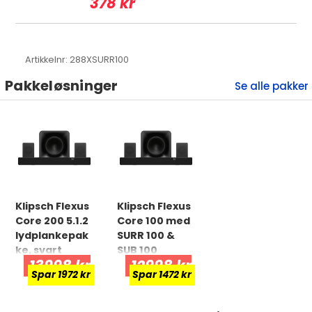
378 kr
Artikkelnr:
288XSURR100
Pakkeløsninger
Klipsch Flexus
Klipsch Flexus
Core 200 5.1.2
Core 100 med
lydplankepak
SURR 100 &
ke, svart
SUB 100
13998 kr
12998 kr
Spar 1972 kr
Spar 1472 kr