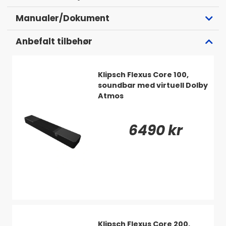
Manualer/Dokument
Anbefalt tilbehør
Klipsch Flexus Core 100,
soundbar med virtuell Dolby
Del av Klipsch Flexus-serien
Atmos
Flexus Surr 100 är en del av Flexus-serien, en serie
som Klipsch tagit fram i nära samarbete med
6490 kr
syskonföretaget Onkyo. Denna serie har klarat över 1
000 rigorösa tester för att säkerställa fantastisk
ljudprestanda och pålitlig anslutning mellan
enheterna.
Dolby Atmos på riktigt
Flexus SURR 100 använder sig av Dolby Atmos-
teknologi för att skapa en genuin och medryckande
Klipsch Flexus Core 200,