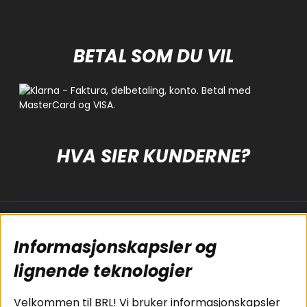
BETAL SOM DU VIL
HVA SIER KUNDERNE?
Populære sider
Kundservice
Informasjonskapsler og
Koblingsguide for
Cookies
subwoofers
Kjøpsvilkår
lignende teknologier
Tilkobling av
Personvernpolicy
bilforsterker
Service / Garanti /
Velkommen til BRL! Vi bruker informasjonskapsler