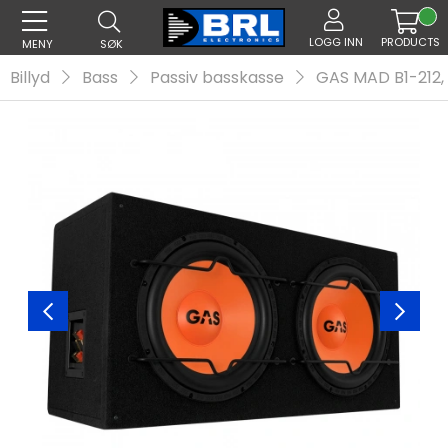
LOGG INN
PRODUCTS
MENY
SØK
Billyd
Bass
Passiv basskasse
GAS MAD B1-212,