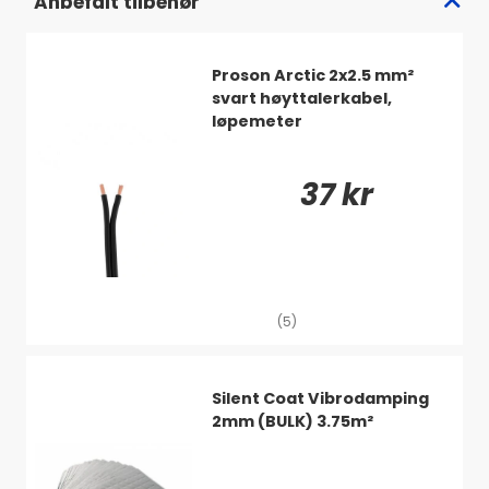
Anbefalt tilbehør
Bra bass som også låter bra
Avstemmingen på MAD B1-kassene ligger på 40 Hz. Det er
en virkelig velspillende basskasse, samtidig som det er
Proson Arctic 2x2.5 mm²
rikelig med dyp bass å hente. En allsidig basskasse med
svart høyttalerkabel,
masse attityd!
løpemeter
37 kr
(5)
Silent Coat Vibrodamping
2mm (BULK) 3.75m²