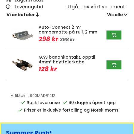
Leveringstid
Utgått av vårt sortiment
Vi anbefaler 
Vis alle 
Auto-Connect 2 m²
dempematte på rull, 2 mm
298 kr
398 kr
GAS banankontakt, opptil
4mm² høyttalerkabel
128 kr
Artikkelnr:
900MADB1212
Rask leveranse
60 dagers åpent kjøp
Priser er inklusive fortolling og Norsk moms
Summer Rush!