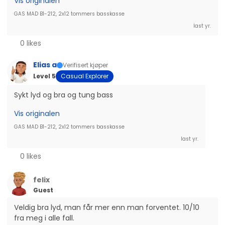
Vis originalen
GAS MAD B1-212, 2x12 tommers basskasse
last yr.
0 likes
Elias a
Verifisert kjøper
Level 5
Casual Explorer
Sykt lyd og bra og tung bass
Vis originalen
GAS MAD B1-212, 2x12 tommers basskasse
last yr.
0 likes
felix
Guest
Veldig bra lyd, man får mer enn man forventet. 10/10 
fra meg i alle fall.