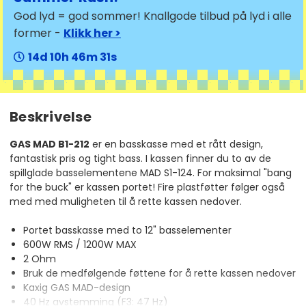
God lyd = god sommer! Knallgode tilbud på lyd i alle
former -
Klikk her >
14
10
46
30
Beskrivelse
GAS MAD B1-212
er en basskasse med et rått design,
fantastisk pris og tight bass. I kassen finner du to av de
spillglade basselementene MAD S1-124. For maksimal "bang
for the buck" er kassen portet! Fire plastføtter følger også
med med muligheten til å rette kassen nedover.
Portet basskasse med to 12" basselementer
600W RMS / 1200W MAX
2 Ohm
Bruk de medfølgende føttene for å rette kassen nedover
Kaxig GAS MAD-design
40 Hz avstemming (F3: 47 Hz)