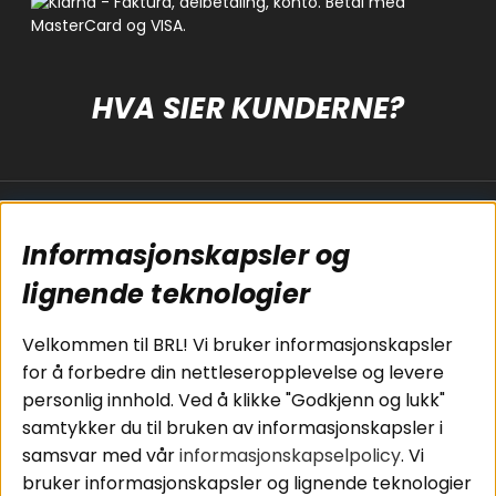
HVA SIER KUNDERNE?
Populære sider
Kundservice
Informasjonskapsler og
Koblingsguide for
Cookies
lignende teknologier
subwoofers
Kjøpsvilkår
Tilkobling av
Personvernpolicy
bilforsterker
Service / Garanti /
Velkommen til BRL! Vi bruker informasjonskapsler
Koblingsguide for
Retur
for å forbedre din nettleseropplevelse og levere
midbasser
personlig innhold. Ved å klikke "Godkjenn og lukk"
Butikker
samtykker du til bruken av informasjonskapsler i
Våre ambassadører
samsvar med vår
informasjonskapselpolicy
. Vi
- Team BRL
bruker informasjonskapsler og lignende teknologier