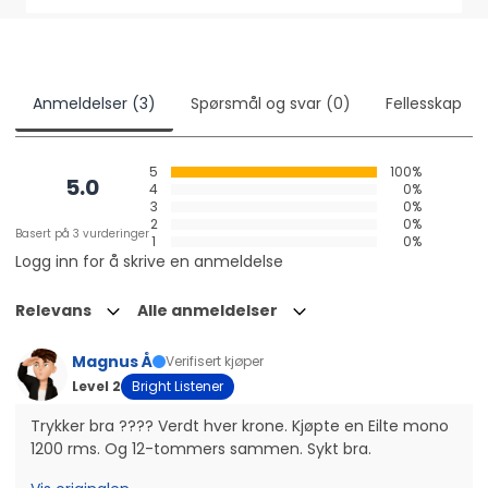
Anmeldelser (3)
Spørsmål og svar (0)
Fellesskap
5
100%
5.0
4
0%
3
0%
2
0%
Basert på 3 vurderinger
1
0%
Logg inn for å skrive en anmeldelse
Relevans
Alle anmeldelser
Magnus Å
Verifisert kjøper
Level 2
Bright Listener
Trykker bra ???? Verdt hver krone. Kjøpte en Eilte mono 
1200 rms. Og 12-tommers sammen. Sykt bra.