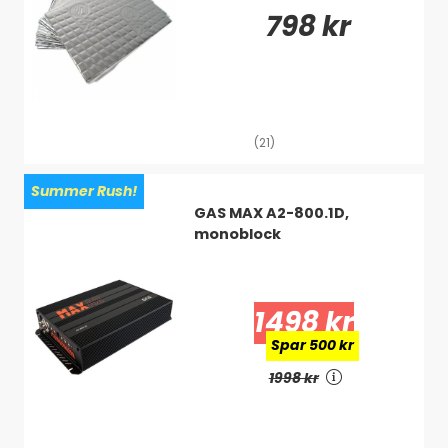
798 kr
(21)
Summer Rush!
GAS MAX A2-800.1D,
monoblock
1498 kr
Spar 500 kr
1998 kr