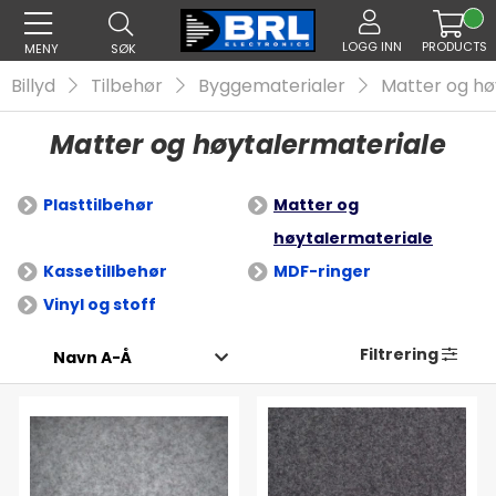
LOGG INN
PRODUCTS
MENY
SØK
Billyd
Tilbehør
Byggematerialer
Matter og hø
Matter og høytalermateriale
Plasttilbehør
Matter og
høytalermateriale
Kassetillbehør
MDF-ringer
Vinyl og stoff
Filtrering