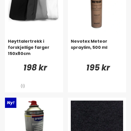
Høyttalertrekk i
Nevotex Meteor
forskjellige farger
spraylim, 500 ml
150x80cm
198 kr
195 kr
(1)
Ny!