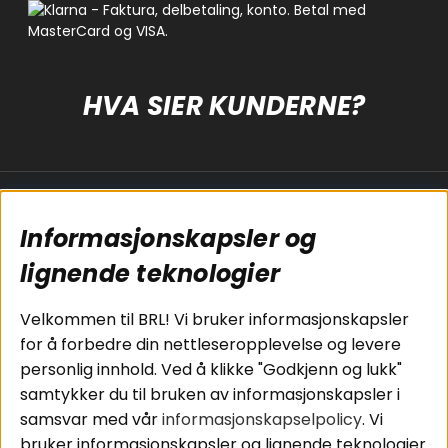
HVA SIER KUNDERNE?
Populære sider
Kundservice
Informasjonskapsler og
Koblingsguide for
Cookies
subwoofers
Kjøpsvilkår
lignende teknologier
Tilkobling av
Personvernpolicy
bilforsterker
Service / Garanti /
Velkommen til BRL! Vi bruker informasjonskapsler
Koblingsguide for
Retur
for å forbedre din nettleseropplevelse og levere
midbasser
personlig innhold. Ved å klikke "Godkjenn og lukk"
Butikker
samtykker du til bruken av informasjonskapsler i
Våre ambassadører
samsvar med vår
informasjonskapselpolicy
. Vi
- Team BRL
bruker informasjonskapsler og lignende teknologier