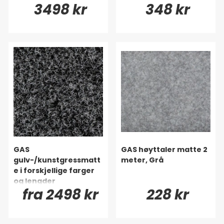
3498 kr
348 kr
GAS
GAS høyttaler matte 2
gulv-/kunstgressmatt
meter, Grå
e i forskjellige farger
og lengder
fra 2498 kr
228 kr