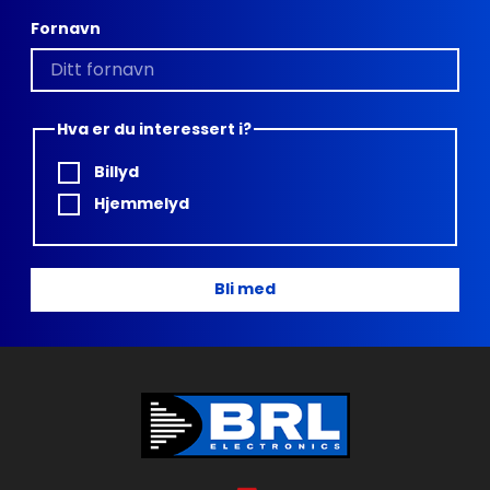
Fornavn
Hva er du interessert i?
Billyd
Hjemmelyd
Bli med