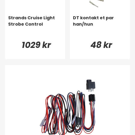
Strands Cruise Light
DT kontakt et par
Strobe Control
han/hun
1029 kr
48 kr