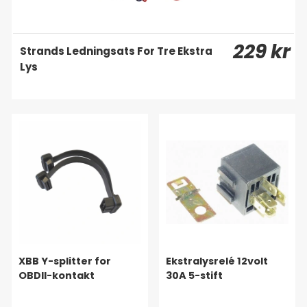
229 kr
Strands Ledningsats For Tre Ekstra
Lys
XBB Y-splitter for
Ekstralysrelé 12volt
OBDII-kontakt
30A 5-stift