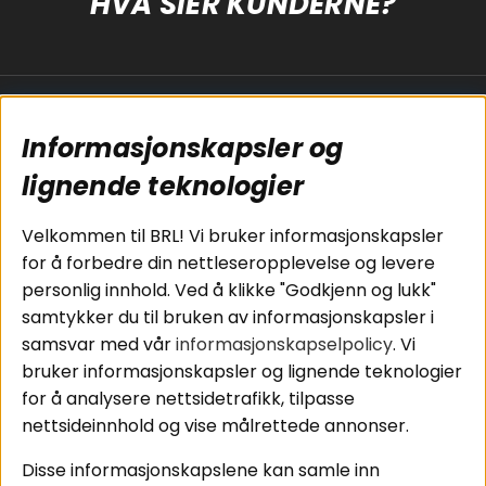
HVA SIER KUNDERNE?
Populære sider
Kundservice
Informasjonskapsler og
Koblingsguide for
Cookies
subwoofers
Kjøpsvilkår
lignende teknologier
Tilkobling av
Personvernpolicy
bilforsterker
Service / Garanti /
Velkommen til BRL! Vi bruker informasjonskapsler
Koblingsguide for
Retur
for å forbedre din nettleseropplevelse og levere
midbasser
personlig innhold. Ved å klikke "Godkjenn og lukk"
Butikker
samtykker du til bruken av informasjonskapsler i
Våre ambassadører
samsvar med vår
informasjonskapselpolicy
. Vi
- Team BRL
bruker informasjonskapsler og lignende teknologier
for å analysere nettsidetrafikk, tilpasse
nettsideinnhold og vise målrettede annonser.
Områder
Følg oss
Disse informasjonskapslene kan samle inn
Instagram
Billyd