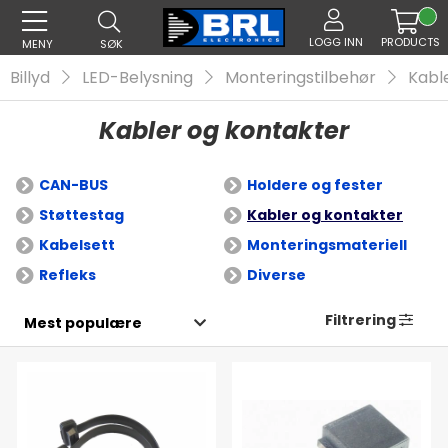
LOGG INN
PRODUCTS
MENY
SØK
Billyd
LED-Belysning
Monteringstilbehør
Kabl
Kabler og kontakter
CAN-BUS
Holdere og fester
Støttestag
Kabler og kontakter
Kabelsett
Monteringsmateriell
Refleks
Diverse
Filtrering