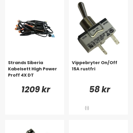
Strands Siberia
Vippebryter On/Off
Kabelsett High Power
15A rustfri
Proff 4X DT
1209 kr
58 kr
(1)