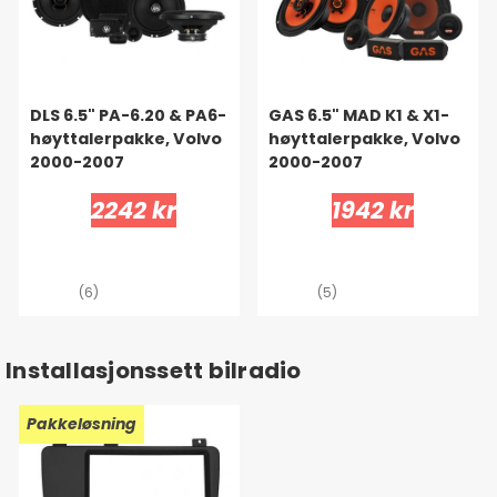
DLS 6.5" PA-6.20 & PA6-
GAS 6.5" MAD K1 & X1-
høyttalerpakke, Volvo
høyttalerpakke, Volvo
2000-2007
2000-2007
2242 kr
1942 kr
(6)
(5)
Installasjonssett bilradio
Pakkeløsning