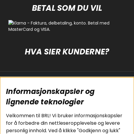
BETAL SOM DU VIL
HVA SIER KUNDERNE?
Populære sider
Kundservice
Informasjonskapsler og
Koblingsguide for
Cookies
subwoofers
Kjøpsvilkår
lignende teknologier
Tilkobling av
Personvernpolicy
bilforsterker
Service / Garanti /
Velkommen til BRL! Vi bruker informasjonskapsler
Koblingsguide for
Retur
for å forbedre din nettleseropplevelse og levere
midbasser
personlig innhold. Ved å klikke "Godkjenn og lukk"