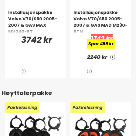
Installasjonspakke
Installasjonspakke
Volvo V70/S60 2005-
Volvo V70/S60 2005-
2007 & GAS MAX
2007 & GAS MAD M230-
MV240-BT
BTN
3742 kr
1742 kr
Spar 498 kr
2240 kr
(1)
(2)
Høyttalerpakke
Pakkeløsning
Pakkeløsning