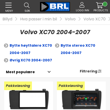
LOGG INN
PRODUCTS
MENY
SØK
Billyd
Hva passer i min bil
Volvo
Volvo XC70
Volvo XC70 2004-2007
Bytte høyttalere XC70
Bytte stereo XC70
2004-2007
2004-2007
Øvrig XC70 2004-2007
Filtrering
Pakkeløsning
Pakkeløsning