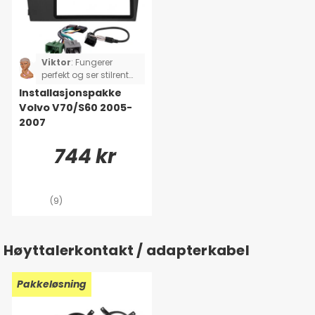
Viktor
:
Fungerer
perfekt og ser stilrent
ut.
Installasjonspakke
Volvo V70/S60 2005-
2007
744 kr
(9)
Høyttalerkontakt / adapterkabel
Pakkeløsning