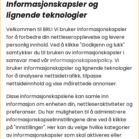
Informasjonskapsler og
Koblingsguide for
Cookies
subwoofers
Kjøpsvilkår
lignende teknologier
Tilkobling av
Personvernpolicy
bilforsterker
Service / Garanti /
Velkommen til BRL! Vi bruker informasjonskapsler
Koblingsguide for
Retur
for å forbedre din nettleseropplevelse og levere
midbasser
personlig innhold. Ved å klikke "Godkjenn og lukk"
Butikker
samtykker du til bruken av informasjonskapsler i
Våre ambassadører
samsvar med vår
informasjonskapselpolicy
. Vi
- Team BRL
bruker informasjonskapsler og lignende teknologier
for å analysere nettsidetrafikk, tilpasse
nettsideinnhold og vise målrettede annonser.
Områder
Følg oss
Disse informasjonskapslene kan samle inn
Instagram
Billyd
informasjon om enheten din, nettleseraktiviteter og
Lyd til hjemmet
Facebook
preferanser. Du har muligheten til å administrere
Pakkeløsninger
informasjonskapselinnstillingene dine ved å klikke
Youtube
Hva passer i bilen
på "Innstillinger". Her kan du velge hvilke kategorier
Tiktok
av informasjonskapsler som skal aktiveres eller