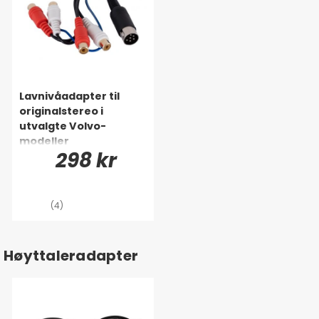
Lavnivåadapter til
originalstereo i
utvalgte Volvo-
modeller
298 kr
(4)
Høyttaleradapter