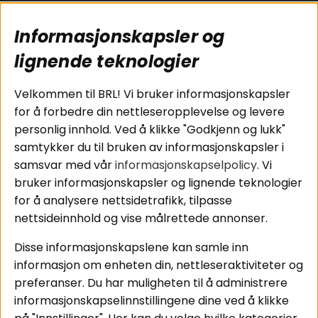
Populære sider
Kundservice
Informasjonskapsler og
Koblingsguide for
Cookies
subwoofers
Kjøpsvilkår
lignende teknologier
Tilkobling av
Personvernpolicy
bilforsterker
Service / Garanti /
Velkommen til BRL! Vi bruker informasjonskapsler
Koblingsguide for
Retur
for å forbedre din nettleseropplevelse og levere
midbasser
personlig innhold. Ved å klikke "Godkjenn og lukk"
Butikker
samtykker du til bruken av informasjonskapsler i
Våre ambassadører
samsvar med vår
informasjonskapselpolicy
. Vi
- Team BRL
bruker informasjonskapsler og lignende teknologier
for å analysere nettsidetrafikk, tilpasse
nettsideinnhold og vise målrettede annonser.
Områder
Følg oss
Disse informasjonskapslene kan samle inn
Instagram
Billyd
informasjon om enheten din, nettleseraktiviteter og
Lyd til hjemmet
Facebook
preferanser. Du har muligheten til å administrere
Pakkeløsninger
informasjonskapselinnstillingene dine ved å klikke
Youtube
Hva passer i bilen