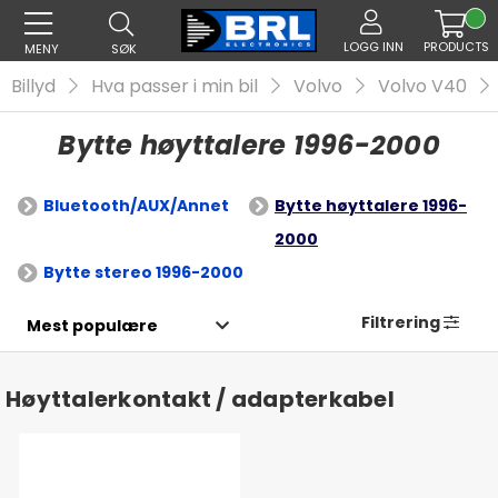
LOGG INN
PRODUCTS
MENY
SØK
Billyd
Hva passer i min bil
Volvo
Volvo V40
Bytte høyttalere 1996-2000
Bluetooth/AUX/Annet
Bytte høyttalere 1996-
2000
Bytte stereo 1996-2000
Filtrering
Høyttalerkontakt / adapterkabel