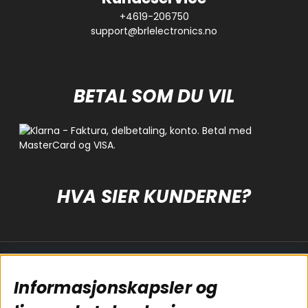
+4619-206750
support@brlelectronics.no
BETAL SOM DU VIL
HVA SIER KUNDERNE?
Populære sider
Kundservice
Informasjonskapsler og
Koblingsguide for
Cookies