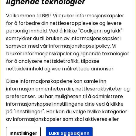
subwoofers
Kjøpsvilkår
lignende teknologier
Tilkobling av
Personvernpolicy
bilforsterker
Service / Garanti /
Velkommen til BRL! Vi bruker informasjonskapsler
Koblingsguide for
Retur
for å forbedre din nettleseropplevelse og levere
midbasser
personlig innhold. Ved å klikke "Godkjenn og lukk"
Butikker
samtykker du til bruken av informasjonskapsler i
Våre ambassadører
samsvar med vår
informasjonskapselpolicy
. Vi
- Team BRL
bruker informasjonskapsler og lignende teknologier
for å analysere nettsidetrafikk, tilpasse
nettsideinnhold og vise målrettede annonser.
Områder
Følg oss
Disse informasjonskapslene kan samle inn
Instagram
Billyd
informasjon om enheten din, nettleseraktiviteter og
Lyd til hjemmet
Facebook
preferanser. Du har muligheten til å administrere
Pakkeløsninger
informasjonskapselinnstillingene dine ved å klikke
Youtube
Hva passer i bilen
på "Innstillinger". Her kan du velge hvilke kategorier
Tiktok
av informasjonskapsler som skal aktiveres eller
deaktiveres. Vær oppmerksom på at deaktivering
Innstillinger
Lukk og godkjenn
av noen informasjonskapsler kan påvirke