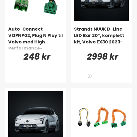
Auto-Connect
Strands NUUK D-Line
VOPNP02, Plug N Play til
LED Bar 20", komplett
Volvo med High
kit, Volvo EX30 2023-
Performance-
248 kr
2998 kr
lydpakke
(1)