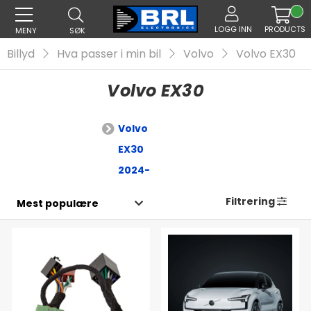
LOGG INN
PRODUCTS
MENY
SØK
Billyd
Hva passer i min bil
Volvo
Volvo EX30
Volvo EX30
Volvo
EX30
2024-
Filtrering