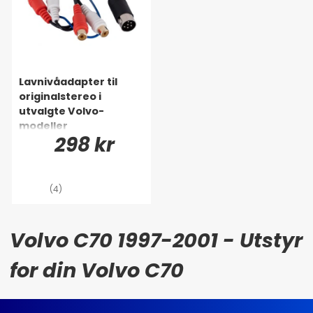
Lavnivåadapter til
originalstereo i
utvalgte Volvo-
modeller
298 kr
(4)
Volvo C70 1997-2001 - Utstyr
for din Volvo C70