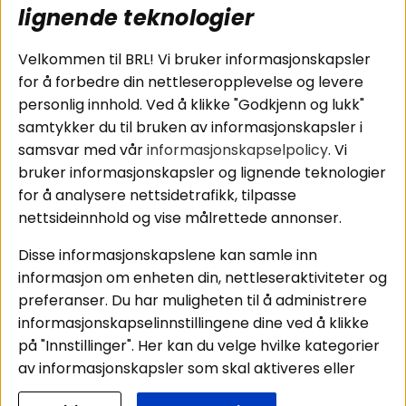
subwoofers
Kjøpsvilkår
lignende teknologier
Tilkobling av
Personvernpolicy
bilforsterker
Service / Garanti /
Velkommen til BRL! Vi bruker informasjonskapsler
Koblingsguide for
Retur
for å forbedre din nettleseropplevelse og levere
midbasser
personlig innhold. Ved å klikke "Godkjenn og lukk"
Butikker
samtykker du til bruken av informasjonskapsler i
Våre ambassadører
samsvar med vår
informasjonskapselpolicy
. Vi
- Team BRL
bruker informasjonskapsler og lignende teknologier
for å analysere nettsidetrafikk, tilpasse
nettsideinnhold og vise målrettede annonser.
Områder
Følg oss
Disse informasjonskapslene kan samle inn
Instagram
Billyd
informasjon om enheten din, nettleseraktiviteter og
Lyd til hjemmet
Facebook
preferanser. Du har muligheten til å administrere
Pakkeløsninger
informasjonskapselinnstillingene dine ved å klikke
Youtube
Hva passer i bilen
på "Innstillinger". Her kan du velge hvilke kategorier
Tiktok
av informasjonskapsler som skal aktiveres eller
deaktiveres. Vær oppmerksom på at deaktivering