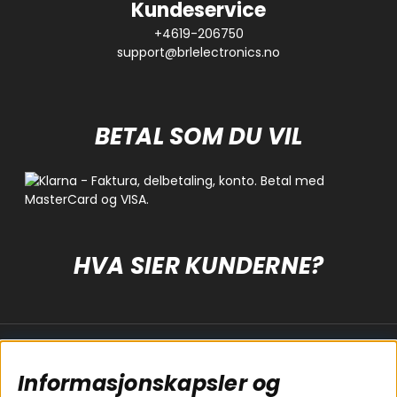
Kundeservice
+4619-206750
support@brlelectronics.no
BETAL SOM DU VIL
HVA SIER KUNDERNE?
Populære sider
Kundservice
Informasjonskapsler og
Koblingsguide for
Cookies