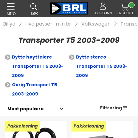
LOGG INN
PRODUCTS
MENY
SØK
Billyd
Hva passer i min bil
Volkswagen
Transp
Transporter T5 2003-2009
Bytte høyttalere
Bytte stereo
Transporter T5 2003-
Transporter T5 2003-
2009
2009
Øvrig Transport T5
2003-2009
Filtrering
Pakkeløsning
Pakkeløsning