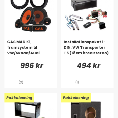
GAS MAD K1,
Installationspaket 1-
framsystem til
DIN, VW Transporter
VW/Skoda/Audi
T5 (18cm bred stereo)
996 kr
494 kr
(3)
(1)
Pakkeløsning
Pakkeløsning