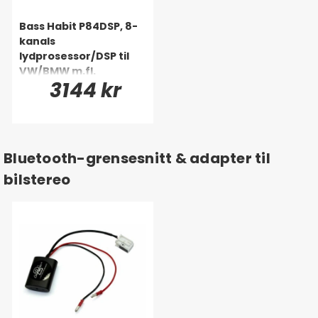
Bass Habit P84DSP, 8-
kanals
lydprosessor/DSP til
VW/BMW m.fl.
3144 kr
(Quadlock)
Bluetooth-grensesnitt & adapter til
bilstereo