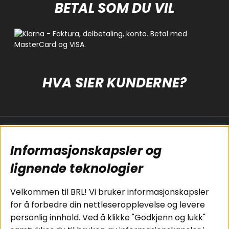
BETAL SOM DU VIL
HVA SIER KUNDERNE?
Populære sider
Kundservice
Informasjonskapsler og
Koblingsguide for
Cookies
subwoofers
Kjøpsvilkår
lignende teknologier
Tilkobling av
Personvernpolicy
bilforsterker
Service / Garanti /
Velkommen til BRL! Vi bruker informasjonskapsler
Koblingsguide for
Retur
for å forbedre din nettleseropplevelse og levere
midbasser
personlig innhold. Ved å klikke "Godkjenn og lukk"