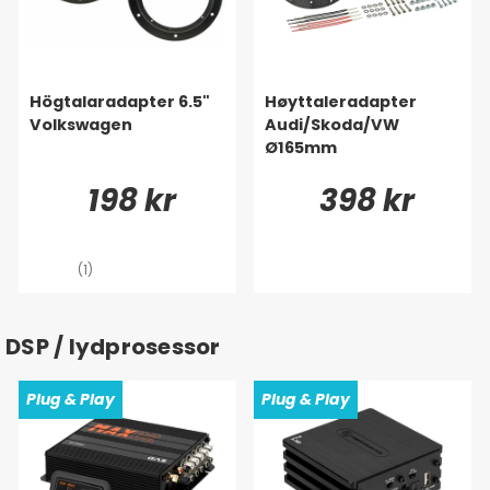
Högtalaradapter 6.5"
Høyttaleradapter
Volkswagen
Audi/Skoda/VW
Ø165mm
198 kr
398 kr
(1)
DSP / lydprosessor
Plug & Play
Plug & Play