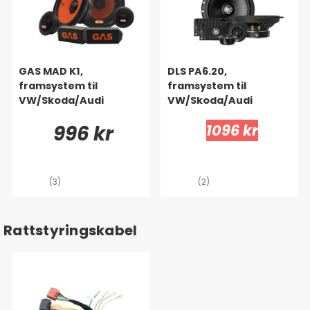
GAS MAD K1,
DLS PA6.20,
framsystem til
framsystem til
VW/Skoda/Audi
VW/Skoda/Audi
996 kr
1096 kr
(3)
(2)
Rattstyringskabel