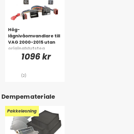
Hög-
lågnivåomvandlare till
VAG 2000-2015 utan
originalslutsteg
1096 kr
(2)
Dempemateriale
Pakkeløsning