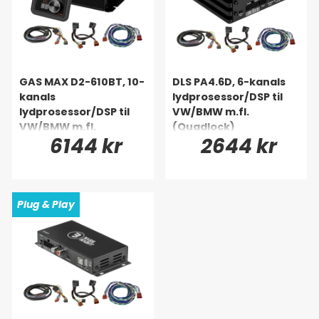
GAS MAX D2-610BT, 10-
DLS PA4.6D, 6-kanals
kanals
lydprosessor/DSP til
lydprosessor/DSP til
VW/BMW m.fl.
VW/BMW m.fl.
(Quadlock)
6144 kr
2644 kr
(Quadlock)
Plug & Play