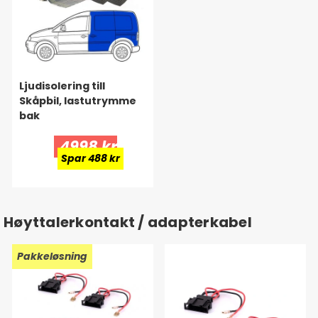
Ljudisolering till
Skåpbil, lastutrymme
bak
4998 kr
Spar 488 kr
Høyttalerkontakt / adapterkabel
Pakkeløsning