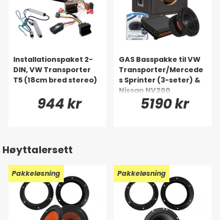
Installationspaket 2-
GAS Basspakke til VW
DIN, VW Transporter
Transporter/Mercede
T5 (18cm bred stereo)
s Sprinter (3-seter) &
Nissan NV200
944 kr
5190 kr
Høyttalersett
Pakkeløsning
Pakkeløsning