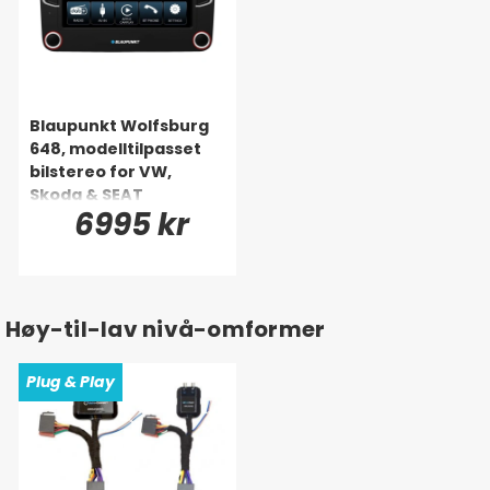
Blaupunkt Wolfsburg
648, modelltilpasset
bilstereo for VW,
Skoda & SEAT
6995 kr
Høy-til-lav nivå-omformer
Plug & Play