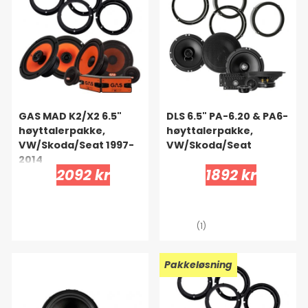
GAS MAD K2/X2 6.5"
DLS 6.5" PA-6.20 & PA6-
høyttalerpakke,
høyttalerpakke,
VW/Skoda/Seat 1997-
VW/Skoda/Seat
2014
2092 kr
1892 kr
(1)
Pakkeløsning