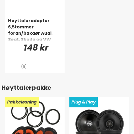
Høyttaleradapter
6,5tommer
foran/bakdør Audi,
Seat, Skoda og VW
148 kr
(5)
Høyttalerpakke
Pakkeløsning
Plug & Play