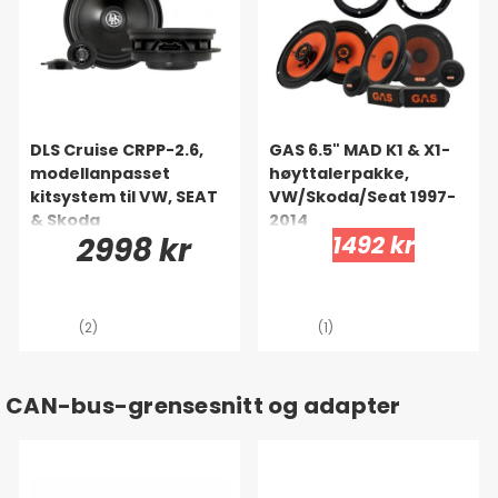
DLS Cruise CRPP-2.6,
GAS 6.5" MAD K1 & X1-
modellanpasset
høyttalerpakke,
kitsystem til VW, SEAT
VW/Skoda/Seat 1997-
& Skoda
2014
2998 kr
1492 kr
(2)
(1)
CAN-bus-grensesnitt og adapter