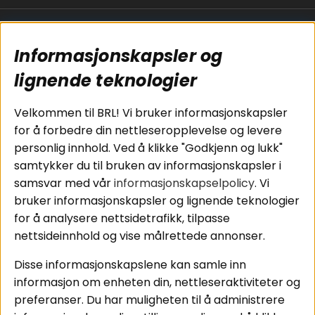
Populære sider
Kundservice
Informasjonskapsler og
Koblingsguide for
Cookies
subwoofers
Kjøpsvilkår
lignende teknologier
Tilkobling av
Personvernpolicy
bilforsterker
Service / Garanti /
Velkommen til BRL! Vi bruker informasjonskapsler
Koblingsguide for
Retur
for å forbedre din nettleseropplevelse og levere
midbasser
personlig innhold. Ved å klikke "Godkjenn og lukk"
Butikker
samtykker du til bruken av informasjonskapsler i
Våre ambassadører
samsvar med vår
informasjonskapselpolicy
. Vi
- Team BRL
bruker informasjonskapsler og lignende teknologier
for å analysere nettsidetrafikk, tilpasse
nettsideinnhold og vise målrettede annonser.
Områder
Følg oss
Disse informasjonskapslene kan samle inn
Instagram
Billyd
informasjon om enheten din, nettleseraktiviteter og
Lyd til hjemmet
Facebook
preferanser. Du har muligheten til å administrere
Pakkeløsninger